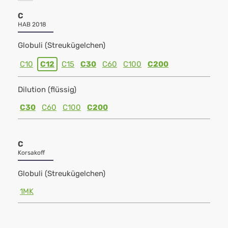
C
HAB 2018
Globuli (Streukügelchen)
C10
C12
C15
C30
C60
C100
C200
Dilution (flüssig)
C30
C60
C100
C200
C
Korsakoff
Globuli (Streukügelchen)
1MK