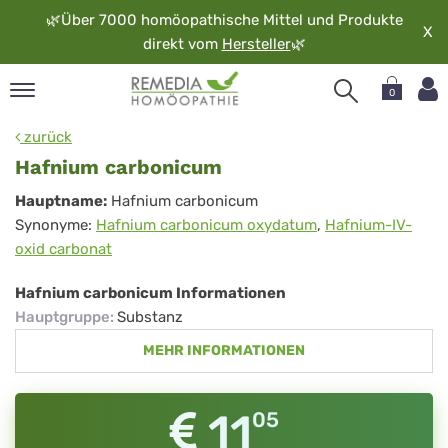
🌿
Über 7000 homöopathische Mittel und Produkte
X
direkt vom
Hersteller
🌿
0
pand
zurück
rache
Hafnium carbonicum
pand
Hafnium
Hauptname:
Hafnium carbonicum
op
Synonyme:
Hafnium carbonicum oxydatum
,
Hafnium-IV-
carbonicum
pand
oxid carbonat
möopathie
Hafnium carbonicum Informationen
Hauptgruppe
:
Substanz
pand
MEHR INFORMATIONEN
rvice
pand
er
11
05
media