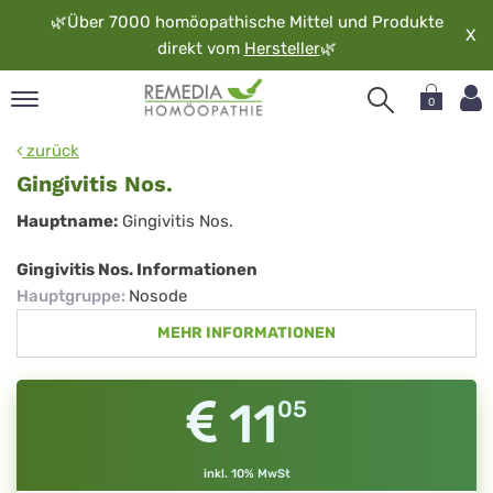
🌿
Über 7000 homöopathische Mittel und Produkte
X
direkt vom
Hersteller
🌿
0
pand
zurück
rache
Gingivitis Nos.
pand
Gingivitis
Hauptname:
Gingivitis Nos.
op
Nos.
pand
Gingivitis Nos. Informationen
möopathie
Hauptgruppe
:
Nosode
MEHR INFORMATIONEN
pand
rvice
11
05
pand
er
media
inkl. 10% MwSt