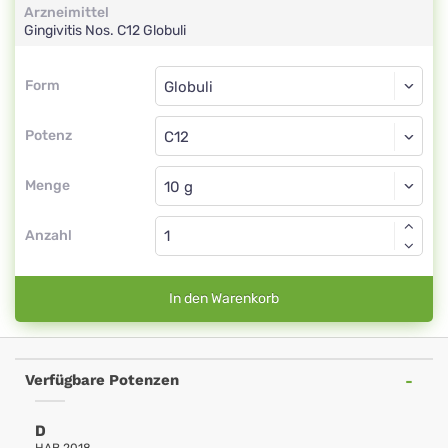
Arzneimittel
Gingivitis Nos.
C12
Globuli
Form
Form
Globuli
Potenz
C12
Globuli
Menge
Anzahl
In den Warenkorb
Verfügbare Potenzen
D