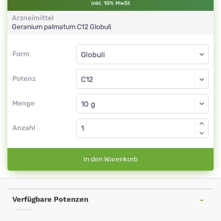
inkl. 10% MwSt
Arzneimittel
Geranium palmatum
C12
Globuli
Form
Form
Globuli
Potenz
C12
Globuli
Menge
Anzahl
In den Warenkorb
Verfügbare Potenzen