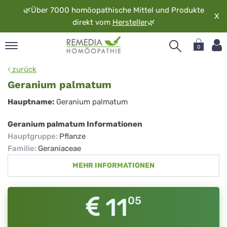
🌿
Über 7000 homöopathische Mittel und Produkte
X
direkt vom
Hersteller
🌿
0
pand
zurück
rache
Geranium palmatum
pand
Geranium
Hauptname:
Geranium palmatum
op
palmatum
pand
Geranium palmatum Informationen
möopathie
Hauptgruppe
:
Pflanze
Familie
:
Geraniaceae
MEHR INFORMATIONEN
pand
rvice
pand
11
05
er
media