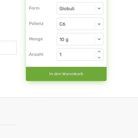
Form
Form
Globuli
Potenz
C6
Globuli
Menge
Anzahl
In den Warenkorb