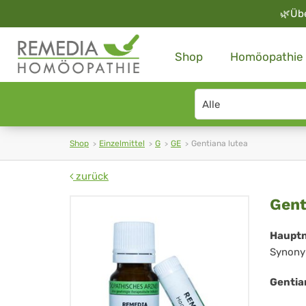
🌿
Üb
Shop
Homöopathie
Search
type
Shop
Einzelmittel
G
GE
Gentiana lutea
zurück
Gen
Gent
lut
Haupt
Synony
Gentia