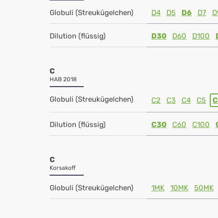
Globuli (Streukügelchen)
D4
D5
D6
D7
D
Dilution (flüssig)
D30
D60
D100
C
HAB 2018
Globuli (Streukügelchen)
C2
C3
C4
C5
C
Dilution (flüssig)
C30
C60
C100
C
Korsakoff
Globuli (Streukügelchen)
1MK
10MK
50MK