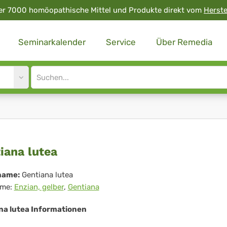
er 7000 homöopathische Mittel und Produkte direkt vom
Herste
Seminarkalender
Service
Über Remedia
Site
search
input
tiana
iana lutea
ea
name:
Gentiana lutea
me:
Enzian, gelber
,
Gentiana
na lutea Informationen