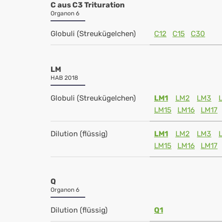
C aus C3 Trituration
Organon 6
Globuli (Streukügelchen)
C12
C15
C30
LM
HAB 2018
Globuli (Streukügelchen)
LM1
LM2
LM3
LM15
LM16
LM17
Dilution (flüssig)
LM1
LM2
LM3
LM15
LM16
LM17
Q
Organon 6
Dilution (flüssig)
Q1