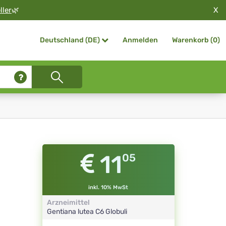
X
ller
🌿
Anmelden
Warenkorb (
0
)
Deutschland (DE)
11
05
inkl. 10% MwSt
Arzneimittel
Gentiana lutea
C6
Globuli