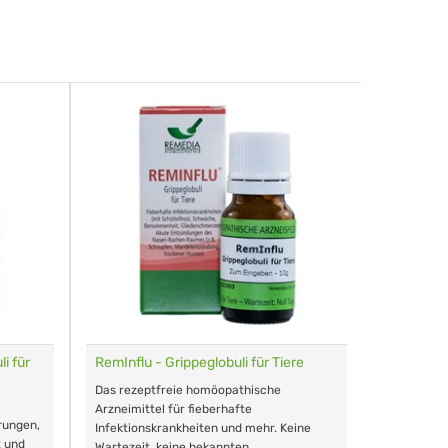
i für
RemInflu - Grippeglobuli für Tiere
Dr. Haus
sensitiv
Das rezeptfreie homöopathische
Schonende
Arzneimittel für fieberhafte
rungen,
Zähnen, au
Infektionskrankheiten und mehr. Keine
t und
Wartezeit, keine bekannten