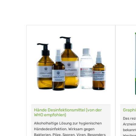
für Tiere
Hände Desinfektionsmittel (von der
Graphi
WHO empfohlen)
m Eingeben.
Das re
Alkoholhaltige Lösung zur hygienischen
Arzneim
Händedesinfektion. Wirksam gegen
nd ohne
bekann
Bakterien, Pilze, Sporen, Viren. Besonders
Wechse