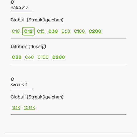
C
HAB 2018
Globuli (Streukügelchen)
C10
C12
C15
C30
C60
C100
C200
Dilution (flüssig)
C30
C60
C100
C200
C
Korsakoff
Globuli (Streukügelchen)
1MK
10MK