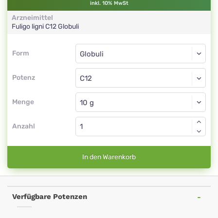
inkl. 10% MwSt
Arzneimittel
Fuligo ligni
C12
Globuli
Form
Form
Globuli
Potenz
C12
Globuli
Menge
Anzahl
In den Warenkorb
Verfügbare Potenzen