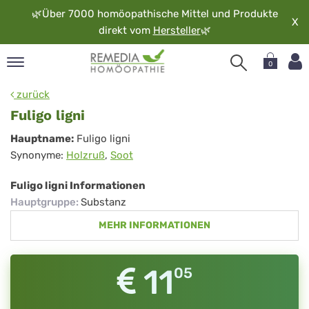
🌿
Über 7000 homöopathische Mittel und Produkte
X
direkt vom
Hersteller
🌿
0
pand
zurück
rache
Fuligo ligni
pand
Fuligo
Hauptname:
Fuligo ligni
op
Synonyme:
Holzruß
,
Soot
ligni
pand
möopathie
Fuligo ligni Informationen
Hauptgruppe
:
Substanz
MEHR INFORMATIONEN
pand
rvice
pand
11
05
er
media