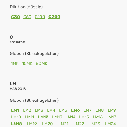
Dilution (flüssig)
C30
C60
C100
C200
C
Korsakoff
Globuli (Streukügelchen)
1MK
10MK
50MK
LM
HAB 2018
Globuli (Streukügelchen)
LM1
LM2
LM3
LM4
LM5
LM6
LM7
LM8
LM9
LM10
LM11
LM12
LM13
LM14
LM15
LM16
LM17
LM18
LM19
LM20
LM21
LM22
LM23
LM24