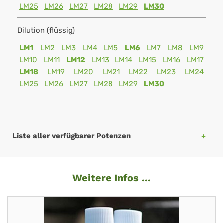
LM25
LM26
LM27
LM28
LM29
LM30
Dilution (flüssig)
LM1
LM2
LM3
LM4
LM5
LM6
LM7
LM8
LM9
LM10
LM11
LM12
LM13
LM14
LM15
LM16
LM17
LM18
LM19
LM20
LM21
LM22
LM23
LM24
LM25
LM26
LM27
LM28
LM29
LM30
Liste aller verfügbarer Potenzen
Weitere Infos ...