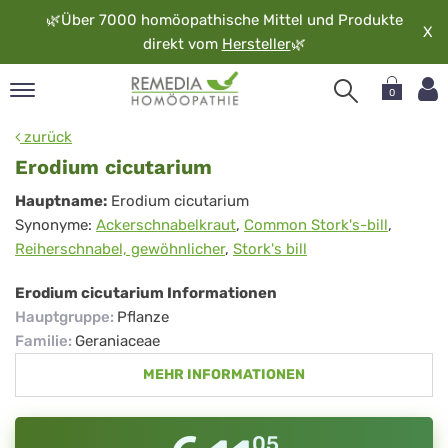
🌿
Über 7000 homöopathische Mittel und Produkte
X
direkt vom
Hersteller
🌿
0
pand
zurück
rache
Erodium cicutarium
pand
Erodium
Hauptname:
Erodium cicutarium
op
Synonyme:
Ackerschnabelkraut
,
Common Stork's-bill
,
cicutarium
pand
Reiherschnabel, gewöhnlicher
,
Stork's bill
möopathie
Erodium cicutarium Informationen
Hauptgruppe
:
Pflanze
pand
Familie
:
Geraniaceae
rvice
MEHR INFORMATIONEN
pand
er
media
05