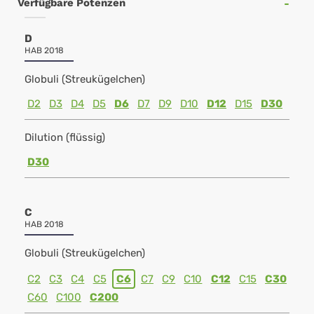
Verfügbare Potenzen
D
HAB 2018
Globuli (Streukügelchen)
D2
D3
D4
D5
D6
D7
D9
D10
D12
D15
D30
Dilution (flüssig)
D30
C
HAB 2018
Globuli (Streukügelchen)
C2
C3
C4
C5
C6
C7
C9
C10
C12
C15
C30
C60
C100
C200