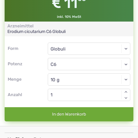
11
inkl. 10% MwSt
Arzneimittel
Erodium cicutarium
C6
Globuli
Form
Form
Globuli
Potenz
C6
Globuli
Menge
Anzahl
In den Warenkorb