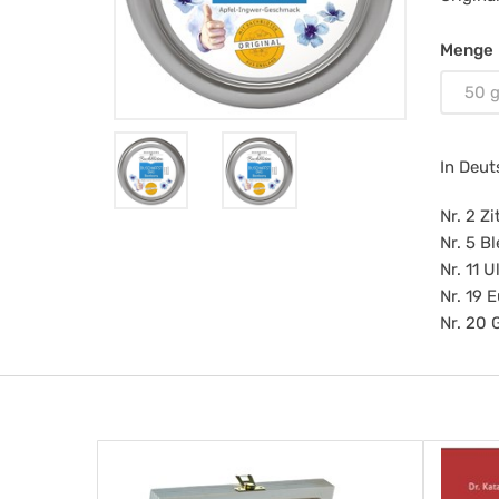
-
Ba
Menge
Mu
50 
In Deut
Nr. 2 Z
Nr. 5 B
Nr. 11 
Nr. 19 
Nr. 20 