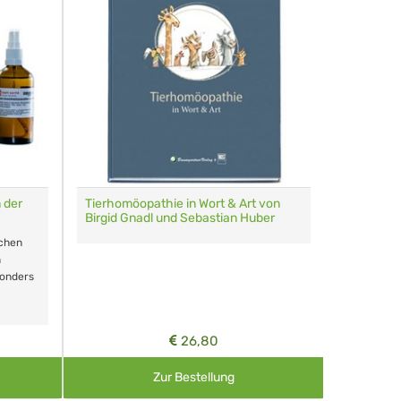
 der
Tierhomöopathie in Wort & Art von
Multi-Etu
Birgid Gnadl und Sebastian Huber
Homöopath
schen
60 Globul
n
sonders
Farben
26,80
Zur Bestellung