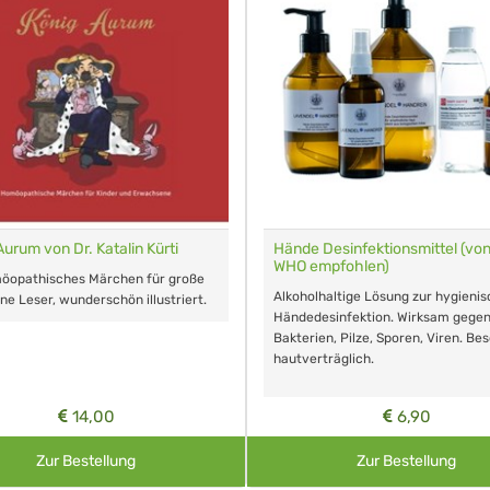
Aurum von Dr. Katalin Kürti
Hände Desinfektionsmittel (von
WHO empfohlen)
möopathisches Märchen für große
Alkoholhaltige Lösung zur hygieni
ine Leser, wunderschön illustriert.
Händedesinfektion. Wirksam gege
Bakterien, Pilze, Sporen, Viren. Be
hautverträglich.
14,00
6,90
Zur Bestellung
Zur Bestellung