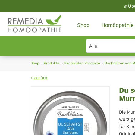
🌿
Üb
Shop
Homöopathie
Search
type
Shop
Produkte
Bachblüten Produkte
Bachblüten von 
zurück
Du
Du s
Mur
sch
da
Die Mur
würzige
Bo
für Kin
Origina