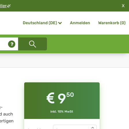
X
ller
🌿
Anmelden
Warenkorb (
0
)
Deutschland (DE)
9
50
g-
inkl. 10% MwSt
d auch
ertigen