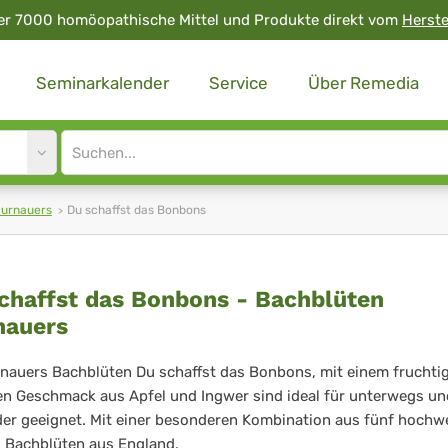
er 7000 homöopathische Mittel und Produkte direkt vom
Herste
Seminarkalender
Service
Über Remedia
Site
search
input
Murnauers
Du schaffst das Bonbons
chaffst das Bonbons - Bachblüten
nauers
affst
s
nauers Bachblüten Du schaffst das Bonbons, mit einem fruchti
n Geschmack aus Apfel und Ingwer sind ideal für unterwegs un
nbons
der geeignet. Mit einer besonderen Kombination aus fünf hochw
l Bachblüten aus England.