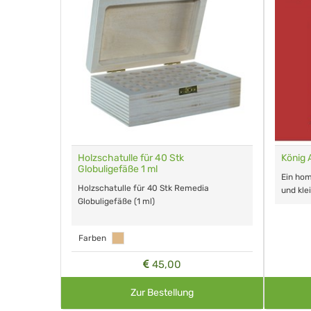
gefäße 1 g
Holzschatulle für 40 Stk
König 
Globuligefäße 1 ml
lours für
Ein ho
Holzschatulle für 40 Stk Remedia
und kle
Globuligefäße (1 ml)
Farben
45,00
Zur Bestellung