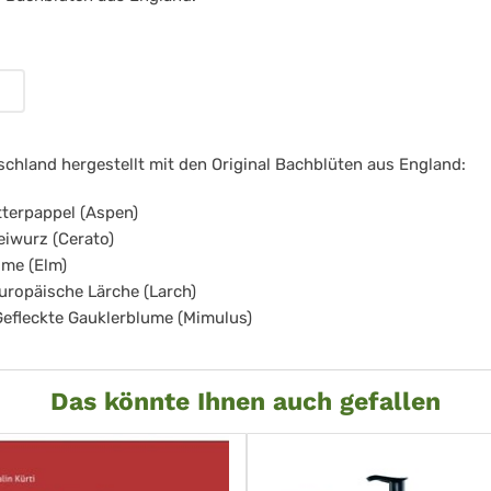
chblüten
rnauers
g
schland hergestellt mit den Original Bachblüten aus England:
itterpappel (Aspen)
leiwurz (Cerato)
Ulme (Elm)
Europäische Lärche (Larch)
Gefleckte Gauklerblume (Mimulus)
Das könnte Ihnen auch gefallen