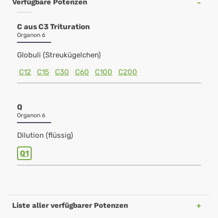
Verfügbare Potenzen
C aus C3 Trituration
Organon 6
Globuli (Streukügelchen)
C12
C15
C30
C60
C100
C200
Q
Organon 6
Dilution (flüssig)
Q1
Liste aller verfügbarer Potenzen