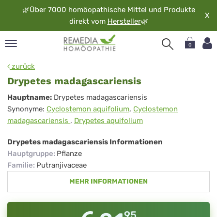
🌿
Über 7000 homöopathische Mittel und Produkte
X
direkt vom
Hersteller
🌿
0
pand
zurück
rache
Drypetes madagascariensis
pand
Drypetes
Hauptname:
Drypetes madagascariensis
op
Synonyme:
Cyclostemon aquifolium
,
Cyclostemon
madagascariensis
pand
madagascariensis
,
Drypetes aquifolium
möopathie
Drypetes madagascariensis Informationen
Hauptgruppe
:
Pflanze
pand
Familie
:
Putranjivaceae
rvice
MEHR INFORMATIONEN
pand
er
media
95