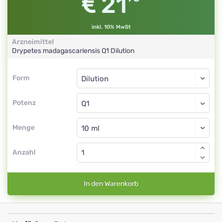
21
inkl. 10% MwSt
Arzneimittel
Drypetes madagascariensis
Q1
Dilution
Form
Form
Dilution
Potenz
Q1
Dilution
Menge
Anzahl
In den Warenkorb