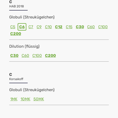
C
HAB 2018
Globuli (Streukügelchen)
C5
C6
C7
C9
C10
C12
C15
C30
C60
C100
C200
Dilution (flüssig)
C30
C60
C100
C200
C
Korsakoff
Globuli (Streukügelchen)
1MK
10MK
50MK