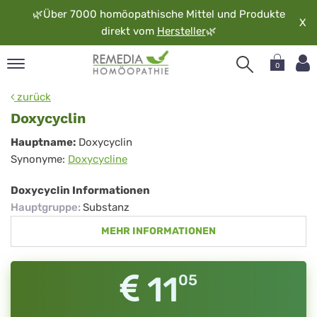
🌿
Über 7000 homöopathische Mittel und Produkte
X
direkt vom
Hersteller
🌿
0
pand
zurück
rache
Doxycyclin
pand
Doxycyclin
Hauptname:
Doxycyclin
op
Synonyme:
Doxycycline
pand
möopathie
Doxycyclin Informationen
Hauptgruppe
:
Substanz
MEHR INFORMATIONEN
pand
rvice
pand
11
05
er
media