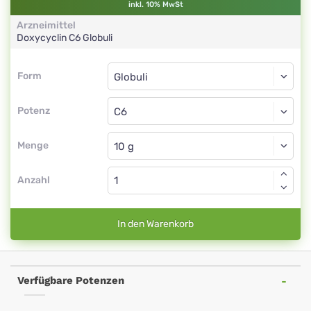
inkl. 10% MwSt
Arzneimittel
Doxycyclin
C6
Globuli
Form
Form
Globuli
Potenz
C6
Globuli
Menge
Anzahl
In den Warenkorb
Verfügbare Potenzen