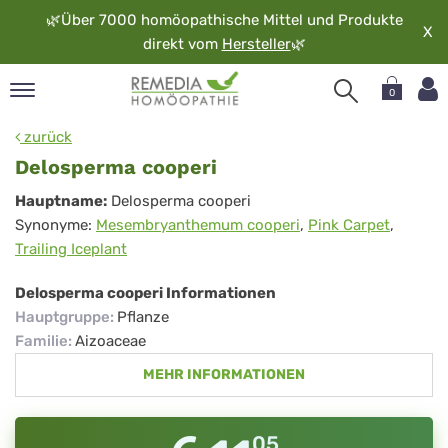
🌿
Über 7000 homöopathische Mittel und Produkte
X
direkt vom
Hersteller
🌿
0
pand
zurück
rache
Delosperma cooperi
pand
Delosperma
Hauptname:
Delosperma cooperi
op
Synonyme:
Mesembryanthemum cooperi
,
Pink Carpet
,
cooperi
pand
Trailing Iceplant
möopathie
Delosperma cooperi Informationen
Hauptgruppe
:
Pflanze
pand
Familie
:
Aizoaceae
rvice
MEHR INFORMATIONEN
pand
er
media
05