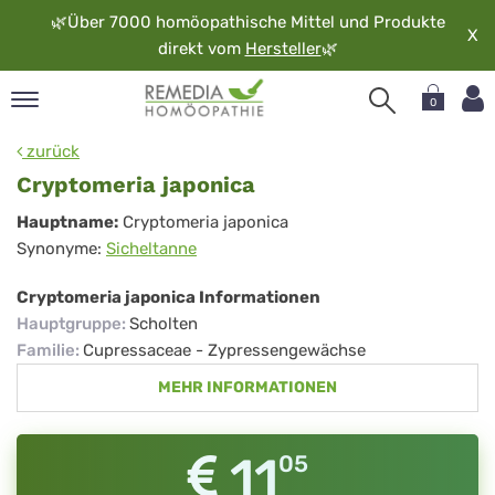
🌿
Über 7000 homöopathische Mittel und Produkte
X
direkt vom
Hersteller
🌿
0
pand
zurück
rache
Cryptomeria japonica
pand
Cryptomeria
Hauptname:
Cryptomeria japonica
op
Synonyme:
Sicheltanne
japonica
pand
möopathie
Cryptomeria japonica Informationen
Hauptgruppe
:
Scholten
Familie
:
Cupressaceae - Zypressengewächse
pand
MEHR INFORMATIONEN
rvice
pand
er
11
05
media