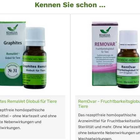
Kennen Sie schon ...
mInflu - Grippeglobuli für Tiere
Dr. Hauschka Sole Zahnc
sensitiv
s rezeptfreie homöopathische
Schonende Reinigung bei empf
zneimittel für fieberhafte
Zähnen, auch bei Parodontitis
fektionskrankheiten und mehr. Keine
rtezeit, keine bekannten
benwirkungen und Wechselwirkungen.