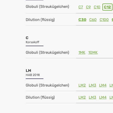
Globuli (Streukügelchen)
C7
C9
C10
C12
Dilution (flüssig)
C30
C60
C100
C
Korsakoff
Globuli (Streukügelchen)
1MK
10MK
LM
HAB 2018
Globuli (Streukügelchen)
LM2
LM3
LM4
L
Dilution (flüssig)
LM2
LM3
LM4
L