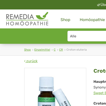
🌿
Üb
Shop
Homöopathie
Search
type
Shop
Einzelmittel
C
CR
Croton eluteria
zurück
Cro
Crot
elu
Haupt
Synony
Sweet 
Croton