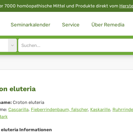
er 7000 homöopathische Mittel und Produkte direkt vom
Herste
Seminarkalender
Service
Über Remedia
Site
search
input
ton
on eluteria
teria
name:
Croton eluteria
me:
Cascarilla
,
Fieberrindenbaum, falscher
,
Kaskarille
,
Ruhrrind
Bark
 eluteria Informationen