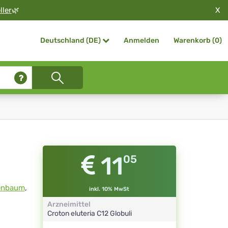
X
ller
🌿
Anmelden
Warenkorb (
0
)
Deutschland (DE)
11
05
enbaum
,
inkl. 10% MwSt
Arzneimittel
Croton eluteria
C12
Globuli