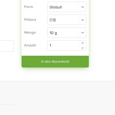
Form
Form
Globuli
Potenz
C12
Globuli
Menge
Anzahl
In den Warenkorb