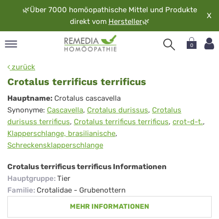
🌿
Über 7000 homöopathische Mittel und Produkte
X
direkt vom
Hersteller
🌿
0
pand
zurück
rache
Crotalus terrificus terrificus
pand
Crotalus
Hauptname:
Crotalus cascavella
op
Synonyme:
Cascavella
,
Crotalus durissus
,
Crotalus
terrificus
pand
durisuss terrificus
,
Crotalus terrificus terrificus
,
crot-d-t.
,
möopathie
terrificus
Klapperschlange, brasilianische
,
Schreckensklapperschlange
pand
Crotalus terrificus terrificus Informationen
rvice
Hauptgruppe
:
Tier
pand
Familie
:
Crotalidae - Grubenottern
er
MEHR INFORMATIONEN
media