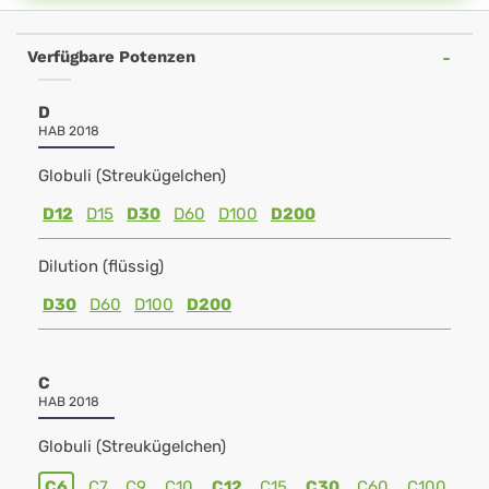
Verfügbare Potenzen
D
HAB 2018
Globuli (Streukügelchen)
D12
D15
D30
D60
D100
D200
Dilution (flüssig)
D30
D60
D100
D200
C
HAB 2018
Globuli (Streukügelchen)
C6
C7
C9
C10
C12
C15
C30
C60
C100