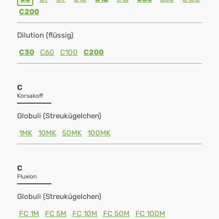
C200
Dilution (flüssig)
C30
C60
C100
C200
C
Korsakoff
Globuli (Streukügelchen)
1MK
10MK
50MK
100MK
C
Fluxion
Globuli (Streukügelchen)
FC 1M
FC 5M
FC 10M
FC 50M
FC 100M