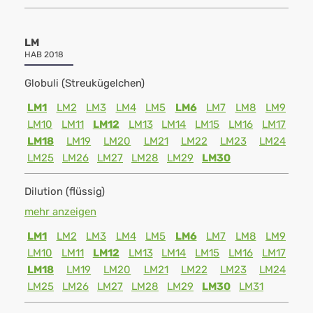
LM
HAB 2018
Globuli (Streukügelchen)
LM1
LM2
LM3
LM4
LM5
LM6
LM7
LM8
LM9
LM10
LM11
LM12
LM13
LM14
LM15
LM16
LM17
LM18
LM19
LM20
LM21
LM22
LM23
LM24
LM25
LM26
LM27
LM28
LM29
LM30
Dilution (flüssig)
mehr anzeigen
LM1
LM2
LM3
LM4
LM5
LM6
LM7
LM8
LM9
LM10
LM11
LM12
LM13
LM14
LM15
LM16
LM17
LM18
LM19
LM20
LM21
LM22
LM23
LM24
LM25
LM26
LM27
LM28
LM29
LM30
LM31