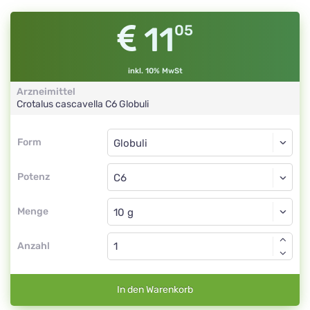
11
05
inkl. 10% MwSt
Arzneimittel
Crotalus cascavella
C6
Globuli
Form
Form
Globuli
Potenz
C6
Globuli
Menge
Anzahl
In den Warenkorb