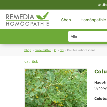
🌿
Üb
Shop
Homöopathie
Search
type
Shop
Einzelmittel
C
CO
Colutea arborescens
zurück
Col
Colu
arb
Haupt
Synony
Colute