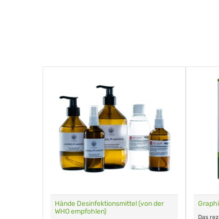
für Tiere
Hände Desinfektionsmittel (von der
Graphi
WHO empfohlen)
m Eingeben.
Das re