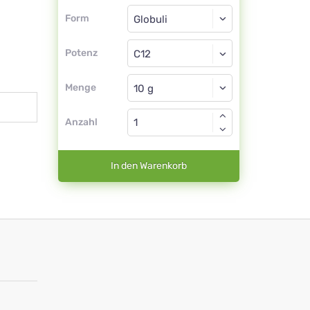
Form
Form
Globuli
Potenz
C12
Globuli
Menge
Anzahl
In den Warenkorb