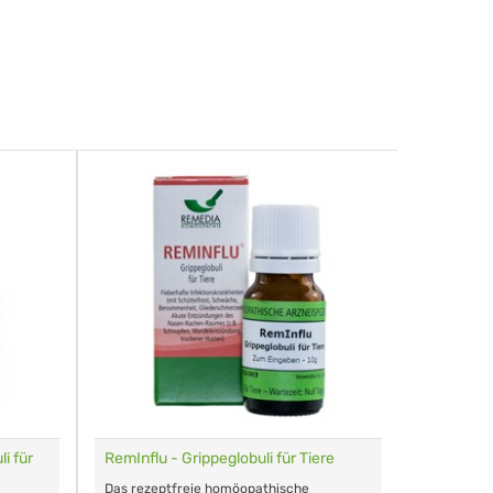
i für
RemInflu - Grippeglobuli für Tiere
Dr. Haus
sensitiv
Das rezeptfreie homöopathische