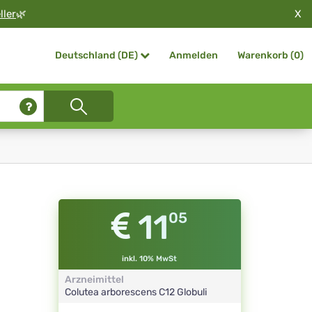
X
ller
🌿
Anmelden
Warenkorb (
0
)
Deutschland (DE)
11
05
inkl. 10% MwSt
Arzneimittel
Colutea arborescens
C12
Globuli