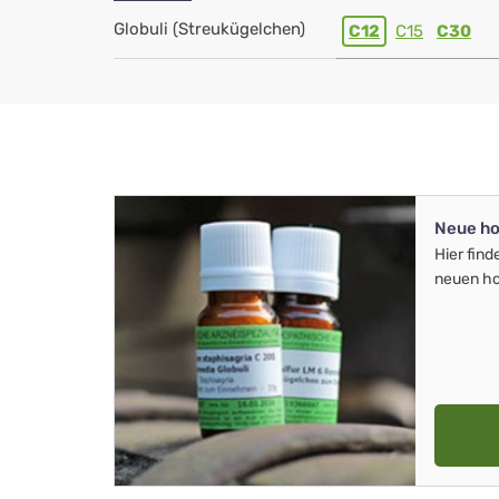
Globuli (Streukügelchen)
C12
C15
C30
Neue ho
Hier find
neuen ho