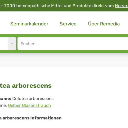
er 7000 homöopathische Mittel und Produkte direkt vom
Herste
Seminarkalender
Service
Über Remedia
Site
search
input
utea
tea arborescens
orescens
name:
Colutea arborescens
me:
Gelber Blasenstrauch
a arborescens Informationen