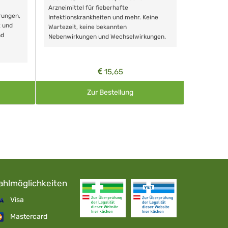
Schonende
Arzneimittel für fieberhafte
rungen,
Zähnen, au
Infektionskrankheiten und mehr. Keine
t und
Wartezeit, keine bekannten
nd
Nebenwirkungen und Wechselwirkungen.
15,65
Zur Bestellung
ahlmöglichkeiten
Visa
Mastercard