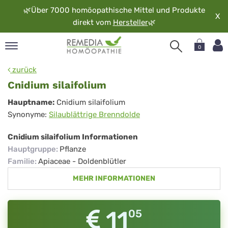
🌿
Über 7000 homöopathische Mittel und Produkte
X
direkt vom
Hersteller
🌿
0
pand
zurück
rache
Cnidium silaifolium
pand
Cnidium
Hauptname:
Cnidium silaifolium
op
Synonyme:
Silaublättrige Brenndolde
silaifolium
pand
möopathie
Cnidium silaifolium Informationen
Hauptgruppe
:
Pflanze
Familie
:
Apiaceae - Doldenblütler
pand
MEHR INFORMATIONEN
rvice
pand
er
11
05
media