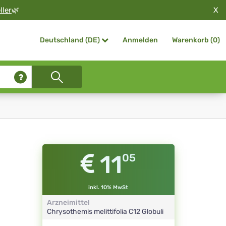
X
ller
🌿
Anmelden
Warenkorb (
0
)
Deutschland (DE)
11
05
inkl. 10% MwSt
Arzneimittel
Chrysothemis melittifolia
C12
Globuli