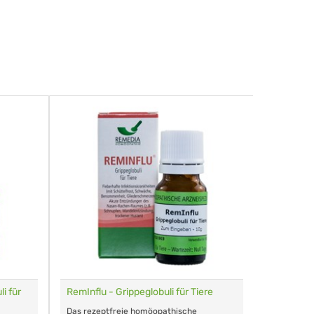
i für
RemInflu - Grippeglobuli für Tiere
Dr. Haus
sensitiv
Das rezeptfreie homöopathische