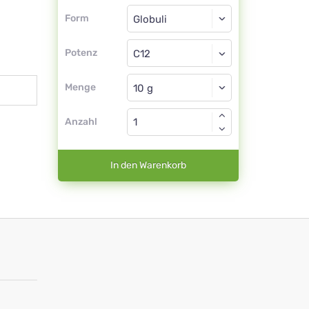
Form
Form
Globuli
Potenz
C12
Globuli
Menge
Anzahl
In den Warenkorb