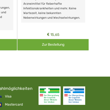
Schonende
Arzneimittel für fieberhafte
rungen,
Zähnen, au
Infektionskrankheiten und mehr. Keine
t und
Wartezeit, keine bekannten
nd
Nebenwirkungen und Wechselwirkungen.
15,65
Zur Bestellung
ahlmöglichkeiten
Visa
Mastercard