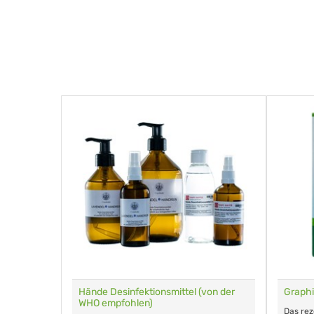
für Tiere
Hände Desinfektionsmittel (von der
Graphi
WHO empfohlen)
m Eingeben.
Das re