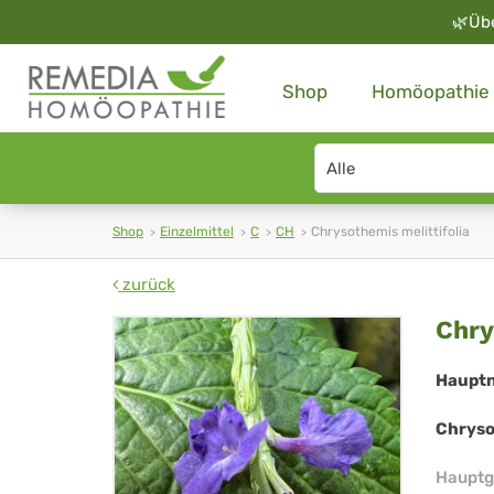
🌿
Üb
Shop
Homöopathie
Search
type
Shop
Einzelmittel
C
CH
Chrysothemis melittifolia
zurück
Ch
Chry
mel
Haupt
Chryso
Hauptg