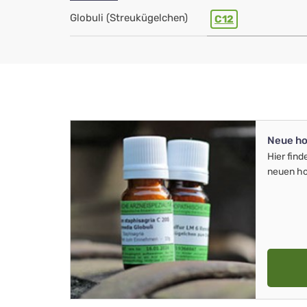
Globuli (Streukügelchen)
C12
Neue ho
Hier find
neuen ho