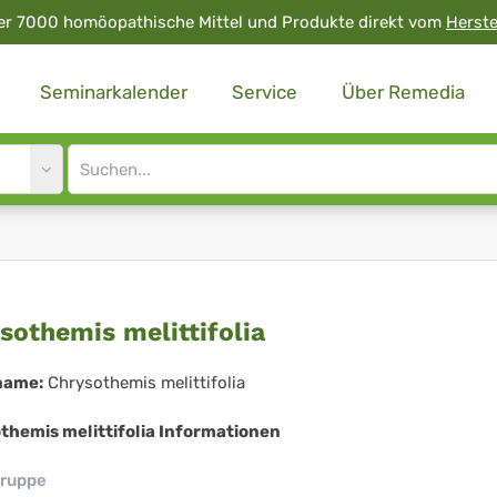
er 7000 homöopathische Mittel und Produkte direkt vom
Herste
Seminarkalender
Service
Über Remedia
Site
search
input
rysothemis
sothemis melittifolia
ittifolia
name:
Chrysothemis melittifolia
themis melittifolia Informationen
ruppe