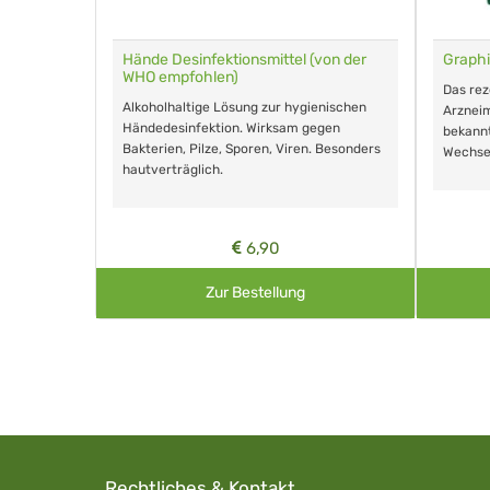
für Tiere
Hände Desinfektionsmittel (von der
Graphi
WHO empfohlen)
m Eingeben.
Das re
Alkoholhaltige Lösung zur hygienischen
Arzneim
Händedesinfektion. Wirksam gegen
nd ohne
bekann
Bakterien, Pilze, Sporen, Viren. Besonders
Wechse
hautverträglich.
6,90
Zur Bestellung
Rechtliches & Kontakt