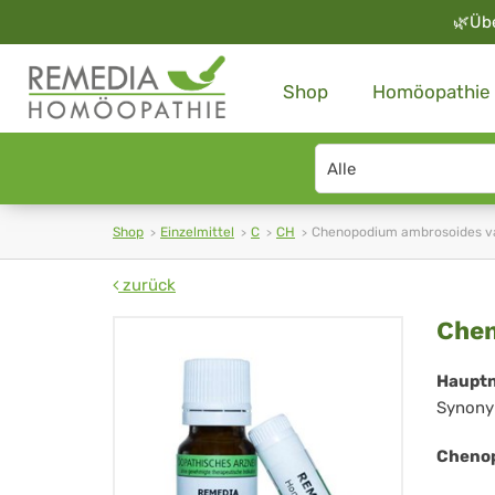
🌿
Üb
Shop
Homöopathie
Search
type
Shop
Einzelmittel
C
CH
Chenopodium ambrosoides va
zurück
Ch
Chen
am
Haupt
Synony
var
am
Chenop