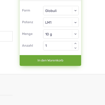
Form
Form
Globuli
Potenz
LM1
Globuli
Menge
Anzahl
In den Warenkorb