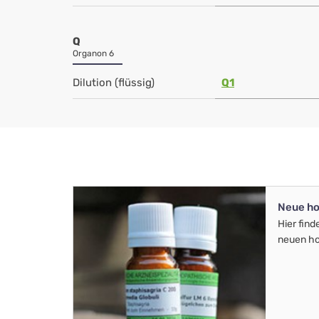
Q
Organon 6
Dilution (flüssig)
Q1
Neue ho
Hier find
neuen ho