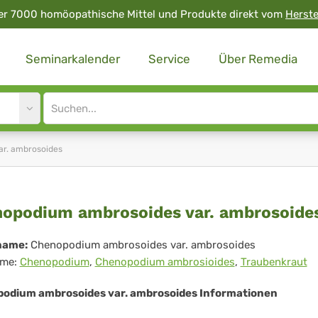
er 7000 homöopathische Mittel und Produkte direkt vom
Herste
Seminarkalender
Service
Über Remedia
Site
search
input
r. ambrosoides
enopodium
opodium ambrosoides var. ambrosoide
brosoides
name:
Chenopodium ambrosoides var. ambrosoides
me:
Chenopodium
,
Chenopodium ambrosioides
,
Traubenkraut
.
brosoides
odium ambrosoides var. ambrosoides Informationen