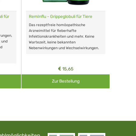
i für
RemInflu - Grippeglobuli für Tiere
Dr. Haus
sensitiv
Das rezeptfreie homöopathische
Schonende
Arzneimittel für fieberhafte
rungen,
Zähnen, au
Infektionskrankheiten und mehr. Keine
t und
Wartezeit, keine bekannten
nd
Nebenwirkungen und Wechselwirkungen.
15,65
Zur Bestellung
ahlmöglichkeiten