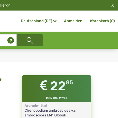
X
ller
🌿
Anmelden
Warenkorb (
0
)
Deutschland (DE)
s
22
85
inkl. 10% MwSt
Arzneimittel
Chenopodium ambrosoides var.
ambrosoides
LM1
Globuli