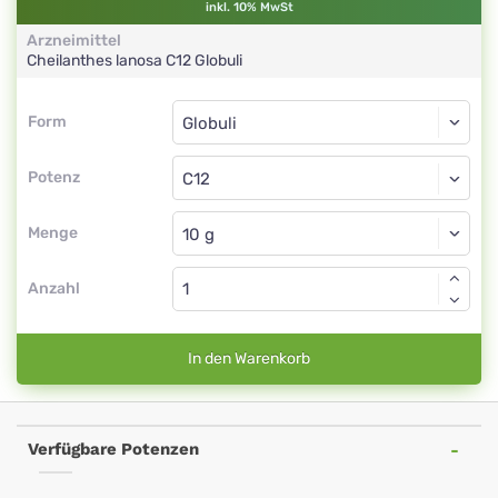
inkl. 10% MwSt
Arzneimittel
Cheilanthes lanosa
C12
Globuli
Form
Form
Globuli
Potenz
C12
Globuli
Menge
Anzahl
In den Warenkorb
Verfügbare Potenzen