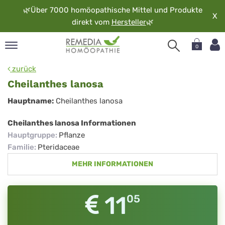
🌿
Über 7000 homöopathische Mittel und Produkte
X
direkt vom
Hersteller
🌿
0
pand
zurück
rache
Cheilanthes lanosa
pand
Cheilanthes
Hauptname:
Cheilanthes lanosa
op
lanosa
pand
Cheilanthes lanosa Informationen
möopathie
Hauptgruppe
:
Pflanze
Familie
:
Pteridaceae
MEHR INFORMATIONEN
pand
rvice
pand
11
05
er
media