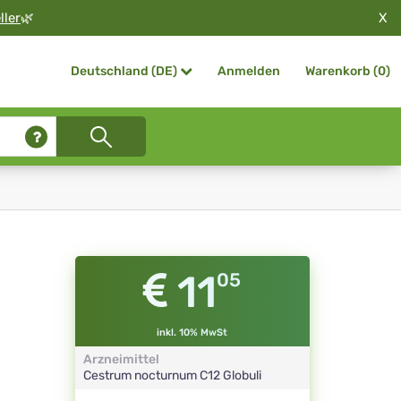
X
ller
🌿
Anmelden
Warenkorb (
0
)
Deutschland (DE)
11
05
inkl. 10% MwSt
Arzneimittel
Cestrum nocturnum
C12
Globuli