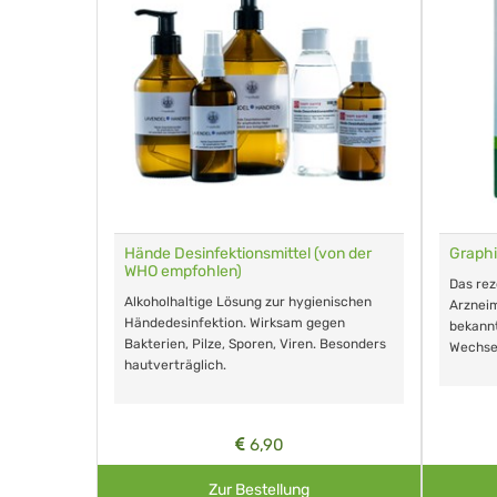
für Tiere
Hände Desinfektionsmittel (von der
Graphi
WHO empfohlen)
m Eingeben.
Das re
Alkoholhaltige Lösung zur hygienischen
Arzneim
Händedesinfektion. Wirksam gegen
nd ohne
bekann
Bakterien, Pilze, Sporen, Viren. Besonders
Wechse
hautverträglich.
6,90
Zur Bestellung