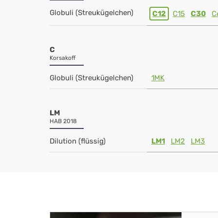
Globuli (Streukügelchen)
C12
C15
C30
C
C
Korsakoff
Globuli (Streukügelchen)
1MK
LM
HAB 2018
Dilution (flüssig)
LM1
LM2
LM3