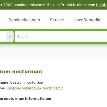
er 7000 homöopathische Mittel und Produkte direkt vom
Herste
Seminarkalender
Service
Über Remedia
Site
search
input
strum
trum nocturnum
cturnum
name:
Cestrum nocturnum
me:
Cestrum suberosum
,
Nachtjasmin
m nocturnum Informationen