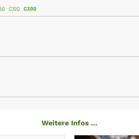
60
C100
C200
Weitere Infos ...