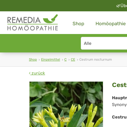
🌿
Üb
Shop
Homöopathie
Search
type
Shop
Einzelmittel
C
CE
Cestrum nocturnum
zurück
Ce
Ces
no
Haupt
Synony
Cestru