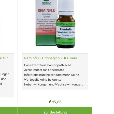
i für
RemInflu - Grippeglobuli für Tiere
Dr. Haus
sensitiv
Das rezeptfreie homöopathische
Schonende
Arzneimittel für fieberhafte
rungen,
Zähnen, au
Infektionskrankheiten und mehr. Keine
t und
Wartezeit, keine bekannten
nd
Nebenwirkungen und Wechselwirkungen.
15,65
Zur Bestellung