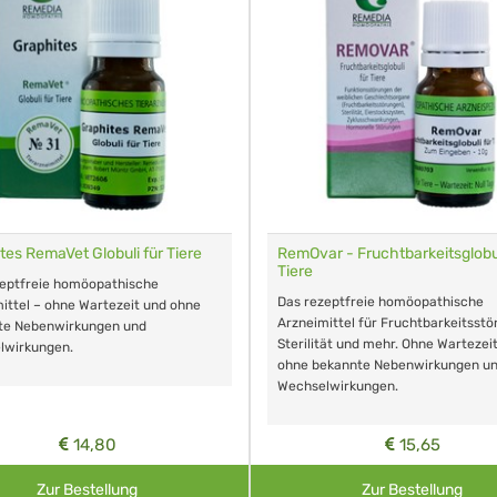
tes RemaVet Globuli für Tiere
RemOvar - Fruchtbarkeitsglobul
Tiere
zeptfreie homöopathische
Das rezeptfreie homöopathische
ittel – ohne Wartezeit und ohne
Arzneimittel für Fruchtbarkeitsstö
te Nebenwirkungen und
Sterilität und mehr. Ohne Wartezei
lwirkungen.
ohne bekannte Nebenwirkungen u
Wechselwirkungen.
14,80
15,65
Zur Bestellung
Zur Bestellung