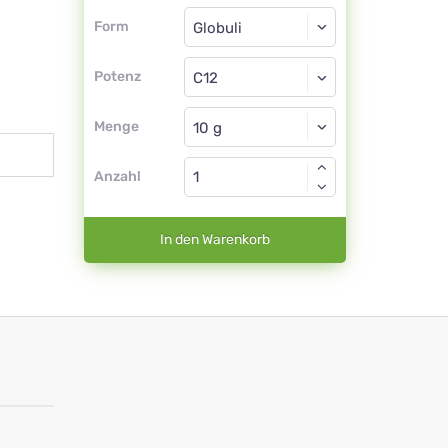
Form
Form
Globuli
Potenz
C12
Globuli
Menge
Anzahl
In den Warenkorb