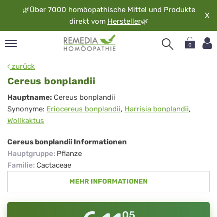
🌿
Über 7000 homöopathische Mittel und Produkte
X
direkt vom
Hersteller
🌿
0
pand
zurück
rache
Cereus bonplandii
pand
Cereus
Hauptname:
Cereus bonplandii
op
Synonyme:
Eriocereus bonplandii
,
Harrisia bonplandii
,
bonplandii
pand
Wollkaktus
möopathie
Cereus bonplandii Informationen
Hauptgruppe
:
Pflanze
pand
Familie
:
Cactaceae
rvice
MEHR INFORMATIONEN
pand
er
media
05