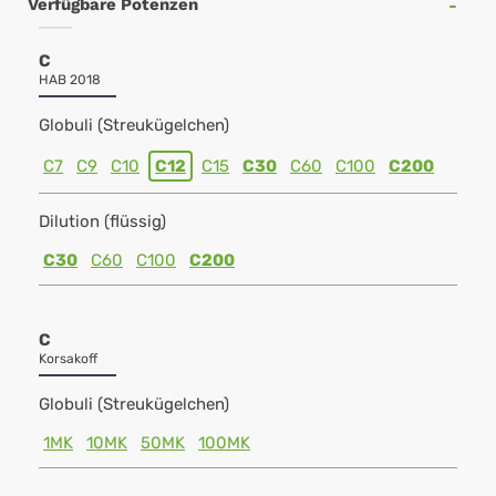
Verfügbare Potenzen
C
HAB 2018
Globuli (Streukügelchen)
C7
C9
C10
C12
C15
C30
C60
C100
C200
Dilution (flüssig)
C30
C60
C100
C200
C
Korsakoff
Globuli (Streukügelchen)
1MK
10MK
50MK
100MK