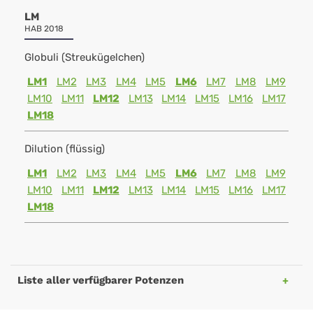
LM
HAB 2018
Globuli (Streukügelchen)
LM1
LM2
LM3
LM4
LM5
LM6
LM7
LM8
LM9
LM10
LM11
LM12
LM13
LM14
LM15
LM16
LM17
LM18
Dilution (flüssig)
LM1
LM2
LM3
LM4
LM5
LM6
LM7
LM8
LM9
LM10
LM11
LM12
LM13
LM14
LM15
LM16
LM17
LM18
Liste aller verfügbarer Potenzen