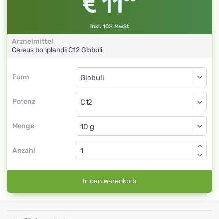
11
inkl. 10% MwSt
Arzneimittel
Cereus bonplandii
C12
Globuli
Form
Form
Globuli
Potenz
C12
Globuli
Menge
Anzahl
In den Warenkorb