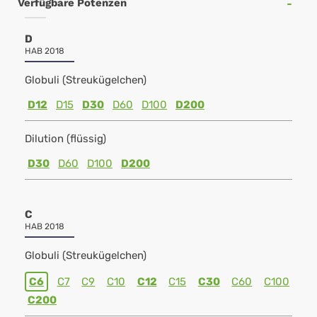
Verfügbare Potenzen
D
HAB 2018
Globuli (Streukügelchen)
D12
D15
D30
D60
D100
D200
Dilution (flüssig)
D30
D60
D100
D200
C
HAB 2018
Globuli (Streukügelchen)
C6
C7
C9
C10
C12
C15
C30
C60
C100
C200