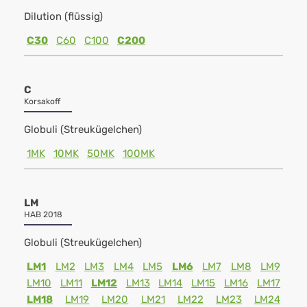
Dilution (flüssig)
C30
C60
C100
C200
C
Korsakoff
Globuli (Streukügelchen)
1MK
10MK
50MK
100MK
LM
HAB 2018
Globuli (Streukügelchen)
LM1
LM2
LM3
LM4
LM5
LM6
LM7
LM8
LM9
LM10
LM11
LM12
LM13
LM14
LM15
LM16
LM17
LM18
LM19
LM20
LM21
LM22
LM23
LM24