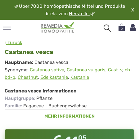
🌿
Über 7000 homöopathische Mittel und Produkte
X
direkt vom
Hersteller
🌿
0
pand
zurück
rache
Castanea vesca
pand
Castanea
Hauptname:
Castanea vesca
op
Synonyme:
Castanea sativa
,
Castanea vulgaris
,
Cast-v
,
ch-
vesca
pand
bd-b
,
Chestnut
,
Edelkastanie
,
Kastanie
möopathie
Castanea vesca Informationen
Hauptgruppe
:
Pflanze
pand
Familie
:
Fagaceae - Buchengewächse
rvice
MEHR INFORMATIONEN
pand
er
media
05