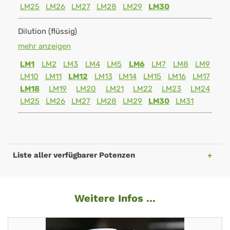
LM25
LM26
LM27
LM28
LM29
LM30
Dilution (flüssig)
mehr anzeigen
LM1
LM2
LM3
LM4
LM5
LM6
LM7
LM8
LM9
LM10
LM11
LM12
LM13
LM14
LM15
LM16
LM17
LM18
LM19
LM20
LM21
LM22
LM23
LM24
LM25
LM26
LM27
LM28
LM29
LM30
LM31
Liste aller verfügbarer Potenzen
Weitere Infos ...