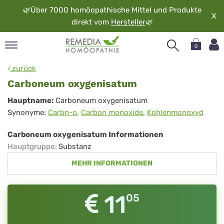
🌿
Über 7000 homöopathische Mittel und Produkte
X
direkt vom
Hersteller
🌿
0
pand
zurück
rache
Carboneum oxygenisatum
pand
Carboneum
Hauptname:
Carboneum oxygenisatum
op
Synonyme:
Carbn-o
,
Carbon monoxide
,
Kohlenmonoxyd
oxygenisatum
pand
möopathie
Carboneum oxygenisatum Informationen
Hauptgruppe
:
Substanz
MEHR INFORMATIONEN
pand
rvice
pand
11
05
er
media