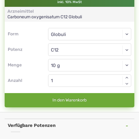
inkl. 10% MwSt
Arzneimittel
Carboneum oxygenisatum
C12
Globuli
Form
Form
Globuli
Potenz
C12
Globuli
Menge
Anzahl
In den Warenkorb
Verfügbare Potenzen