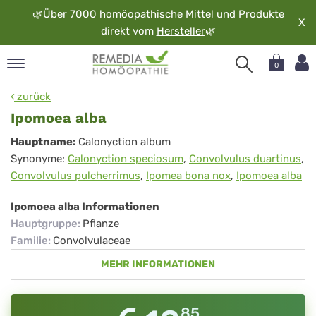
🌿
Über 7000 homöopathische Mittel und Produkte
X
direkt vom
Hersteller
🌿
0
pand
zurück
rache
Ipomoea alba
pand
Ipomoea
Hauptname:
Calonyction album
op
Synonyme:
Calonyction speciosum
,
Convolvulus duartinus
,
alba
pand
Convolvulus pulcherrimus
,
Ipomea bona nox
,
Ipomoea alba
möopathie
Ipomoea alba Informationen
Hauptgruppe
:
Pflanze
pand
Familie
:
Convolvulaceae
rvice
MEHR INFORMATIONEN
pand
er
media
85