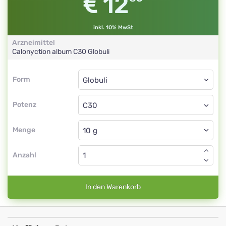
12
inkl. 10% MwSt
Arzneimittel
Calonyction album
C30
Globuli
Form
Form
Globuli
Potenz
C30
Globuli
Menge
Anzahl
In den Warenkorb