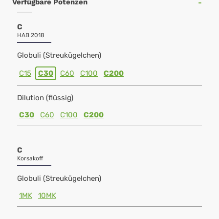
Verfügbare Potenzen
C
HAB 2018
Globuli (Streukügelchen)
C15
C30
C60
C100
C200
Dilution (flüssig)
C30
C60
C100
C200
C
Korsakoff
Globuli (Streukügelchen)
1MK
10MK