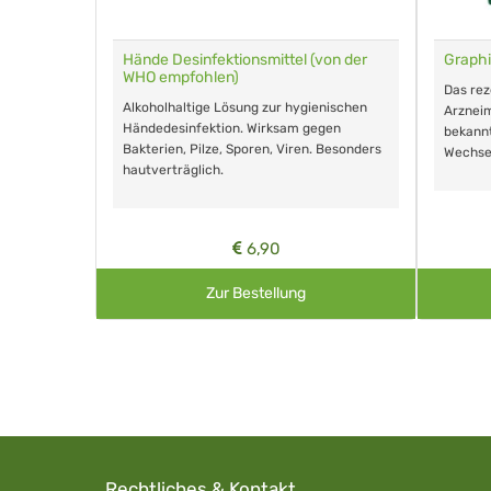
für Tiere
Hände Desinfektionsmittel (von der
Graphi
WHO empfohlen)
m Eingeben.
Das re
Alkoholhaltige Lösung zur hygienischen
Arzneim
Händedesinfektion. Wirksam gegen
nd ohne
bekann
Bakterien, Pilze, Sporen, Viren. Besonders
Wechse
hautverträglich.
6,90
Zur Bestellung
Rechtliches & Kontakt