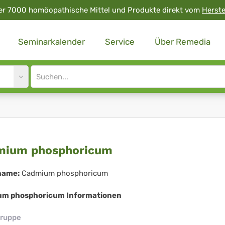
er 7000 homöopathische Mittel und Produkte direkt vom
Herste
Seminarkalender
Service
Über Remedia
Site
search
input
dmium
mium phosphoricum
osphoricum
name:
Cadmium phosphoricum
m phosphoricum Informationen
ruppe