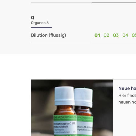
Q
Organon 6
Dilution (flüssig)
Q1
Q2
Q3
Q4
Q
Neue ho
Hier find
neuen ho