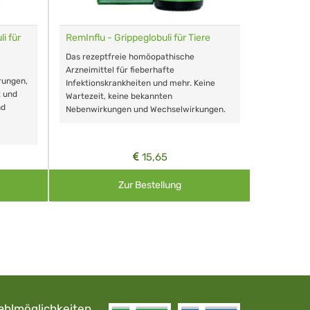
i für
RemInflu - Grippeglobuli für Tiere
Dr. Haus
sensitiv
Das rezeptfreie homöopathische
Schonende
Arzneimittel für fieberhafte
rungen,
Zähnen, au
Infektionskrankheiten und mehr. Keine
t und
Wartezeit, keine bekannten
nd
Nebenwirkungen und Wechselwirkungen.
15,65
Zur Bestellung
ahlmöglichkeiten