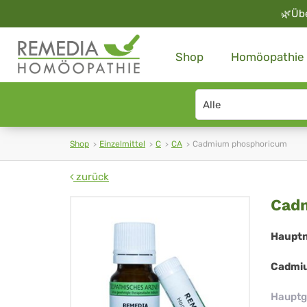
🌿
Üb
Shop
Homöopathie
Search
type
Shop
Einzelmittel
C
CA
Cadmium phosphoricum
zurück
Ca
Cad
ph
Haupt
Cadmiu
Hauptg