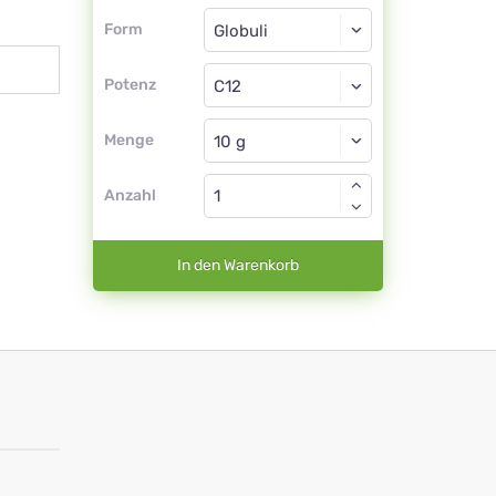
Form
Form
Globuli
Potenz
C12
Globuli
Menge
Anzahl
In den Warenkorb