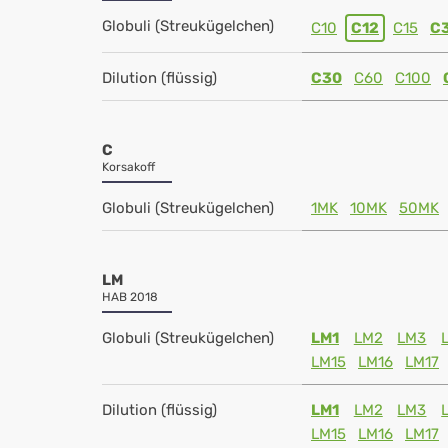
Globuli (Streukügelchen)
C10
C12
C15
C
Dilution (flüssig)
C30
C60
C100
C
Korsakoff
Globuli (Streukügelchen)
1MK
10MK
50MK
LM
HAB 2018
Globuli (Streukügelchen)
LM1
LM2
LM3
LM15
LM16
LM17
Dilution (flüssig)
LM1
LM2
LM3
LM15
LM16
LM17