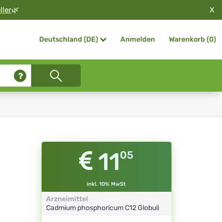
X
ller
🌿
Anmelden
Warenkorb (
0
)
Deutschland (DE)
11
05
inkl. 10% MwSt
Arzneimittel
Cadmium phosphoricum
C12
Globuli