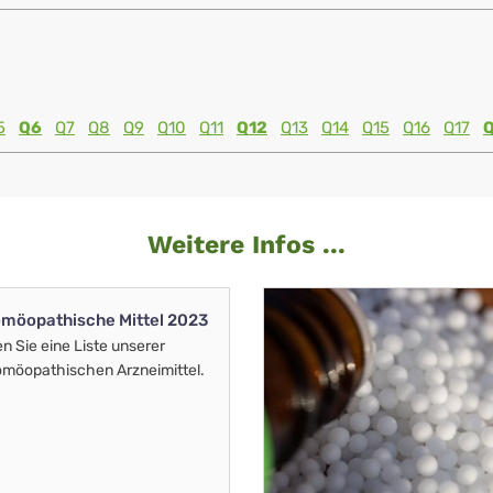
5
Q6
Q7
Q8
Q9
Q10
Q11
Q12
Q13
Q14
Q15
Q16
Q17
Weitere Infos ...
möopathische Mittel 2023
en Sie eine Liste unserer
möopathischen Arzneimittel.