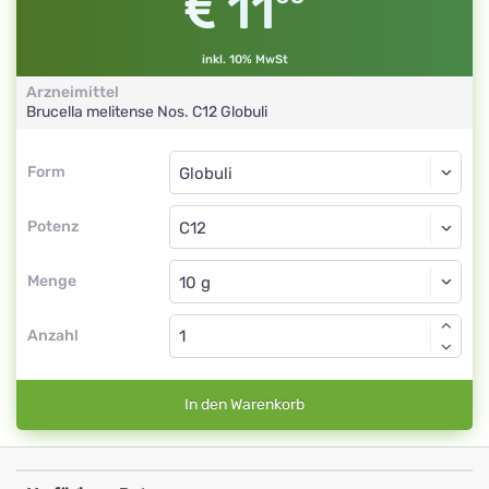
11
inkl. 10% MwSt
Arzneimittel
Brucella melitense Nos.
C12
Globuli
Form
Form
Globuli
Potenz
C12
Globuli
Menge
Anzahl
In den Warenkorb