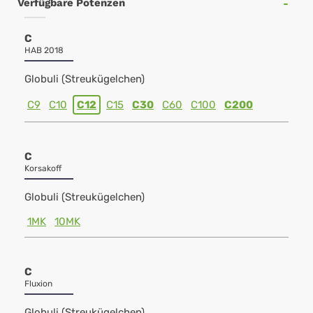
Verfügbare Potenzen
C
HAB 2018
Globuli (Streukügelchen)
C9
C10
C12
C15
C30
C60
C100
C200
C
Korsakoff
Globuli (Streukügelchen)
1MK
10MK
C
Fluxion
Globuli (Streukügelchen)