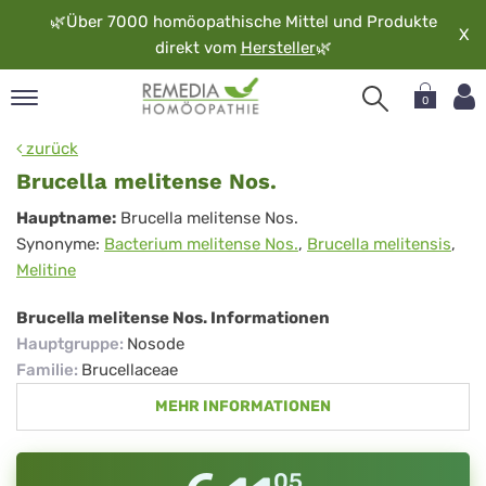
🌿
Über 7000 homöopathische Mittel und Produkte
X
direkt vom
Hersteller
🌿
0
pand
zurück
rache
Brucella melitense Nos.
pand
Brucella
Hauptname:
Brucella melitense Nos.
op
Synonyme:
Bacterium melitense Nos.
,
Brucella melitensis
,
melitense
pand
Melitine
möopathie
Nos.
Brucella melitense Nos. Informationen
Hauptgruppe
:
Nosode
pand
Familie
:
Brucellaceae
rvice
MEHR INFORMATIONEN
pand
er
media
05