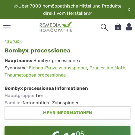
🌿
Über 7000 homöopathische Mittel und Produkte
X
direkt vom
Hersteller
🌿
0
pand
zurück
rache
Bombyx processionea
pand
Bombyx
Hauptname:
Bombyx processionea
op
Synonyme:
Eichen-Prozessionsspinner
,
Procession Moth
,
processionea
pand
Thaumetopoea processionea
möopathie
Bombyx processionea Informationen
Hauptgruppe
:
Tier
pand
Familie
:
Notodontida -Zahnspinner
rvice
MEHR INFORMATIONEN
pand
er
media
05