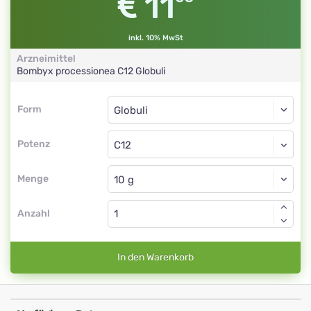
11
inkl. 10% MwSt
Arzneimittel
Bombyx processionea
C12
Globuli
Form
Form
Globuli
Potenz
C12
Globuli
Menge
Anzahl
In den Warenkorb