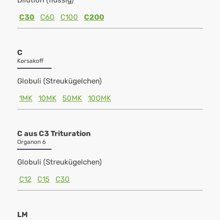
Dilution (flüssig)
C30
C60
C100
C200
C
Korsakoff
Globuli (Streukügelchen)
1MK
10MK
50MK
100MK
C aus C3 Trituration
Organon 6
Globuli (Streukügelchen)
C12
C15
C30
LM