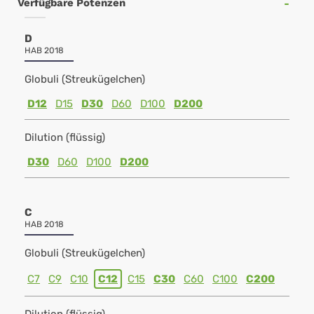
Verfügbare Potenzen
D
HAB 2018
Globuli (Streukügelchen)
D12
D15
D30
D60
D100
D200
Dilution (flüssig)
D30
D60
D100
D200
C
HAB 2018
Globuli (Streukügelchen)
C7
C9
C10
C12
C15
C30
C60
C100
C200