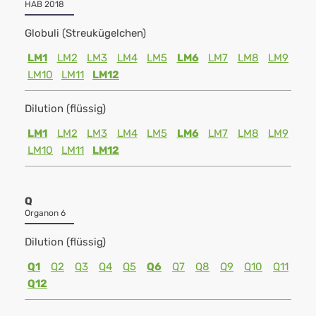
HAB 2018
Globuli (Streukügelchen)
LM1
LM2
LM3
LM4
LM5
LM6
LM7
LM8
LM9
LM10
LM11
LM12
Dilution (flüssig)
LM1
LM2
LM3
LM4
LM5
LM6
LM7
LM8
LM9
LM10
LM11
LM12
Q
Organon 6
Dilution (flüssig)
Q1
Q2
Q3
Q4
Q5
Q6
Q7
Q8
Q9
Q10
Q11
Q12