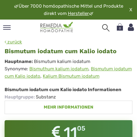
🌿
Über 7000 homöopathische Mittel und Produkte
X
direkt vom
Hersteller
🌿
0
pand
zurück
rache
Bismutum iodatum cum Kalio iodato
pand
Bismutum
Hauptname:
Bismutum kalium iodatum
op
Synonyme:
Bismuthum kalium iodatum
,
Bismutum iodatum
iodatum
pand
cum Kalio iodato
,
Kalium Bismutum iodatum
möopathie
cum
Kalio
Bismutum iodatum cum Kalio iodato Informationen
Hauptgruppe
:
Substanz
iodato
pand
MEHR INFORMATIONEN
rvice
pand
er
11
05
media