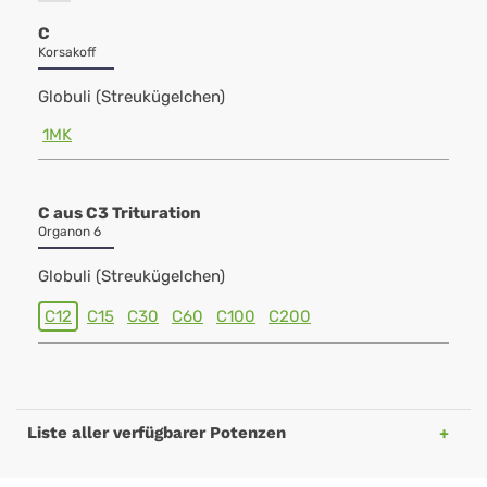
C
Korsakoff
Globuli (Streukügelchen)
1MK
C aus C3 Trituration
Organon 6
Globuli (Streukügelchen)
C12
C15
C30
C60
C100
C200
Liste aller verfügbarer Potenzen