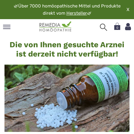
🌿
Über 7000 homöopathische Mittel und Produkte
X
direkt vom
Hersteller
🌿
0
Arznei
pand
Die von Ihnen gesuchte Arznei
nicht
rache
ist derzeit nicht verfügbar!
verfügbar
pand
op
pand
möopathie
pand
rvice
pand
er
media