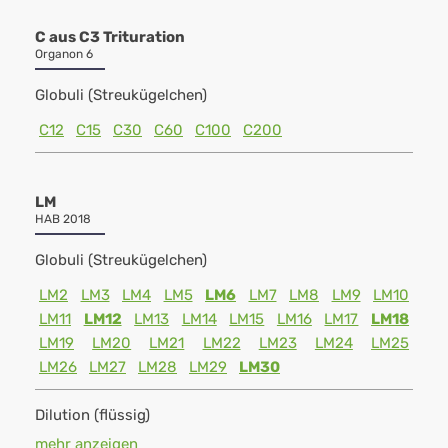
C aus C3 Trituration
Organon 6
Globuli (Streukügelchen)
C12
C15
C30
C60
C100
C200
LM
HAB 2018
Globuli (Streukügelchen)
LM2
LM3
LM4
LM5
LM6
LM7
LM8
LM9
LM10
LM11
LM12
LM13
LM14
LM15
LM16
LM17
LM18
LM19
LM20
LM21
LM22
LM23
LM24
LM25
LM26
LM27
LM28
LM29
LM30
Dilution (flüssig)
mehr anzeigen