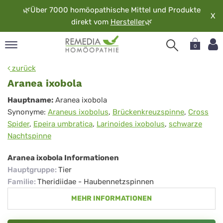
🌿
Über 7000 homöopathische Mittel und Produkte
X
direkt vom
Hersteller
🌿
0
pand
zurück
rache
Aranea ixobola
pand
Aranea
Hauptname:
Aranea ixobola
op
Synonyme:
Araneus ixobolus
,
Brückenkreuzspinne
,
Cross
ixobola
pand
Spider
,
Epeira umbratica
,
Larinoides ixobolus
,
schwarze
möopathie
Nachtspinne
Aranea ixobola Informationen
pand
Hauptgruppe
:
Tier
rvice
Familie
:
Theridiidae - Haubennetzspinnen
pand
MEHR INFORMATIONEN
er
media