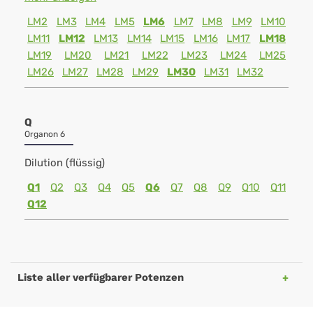
LM2
LM3
LM4
LM5
LM6
LM7
LM8
LM9
LM10
LM11
LM12
LM13
LM14
LM15
LM16
LM17
LM18
LM19
LM20
LM21
LM22
LM23
LM24
LM25
LM26
LM27
LM28
LM29
LM30
LM31
LM32
Q
Organon 6
Dilution (flüssig)
Q1
Q2
Q3
Q4
Q5
Q6
Q7
Q8
Q9
Q10
Q11
Q12
Liste aller verfügbarer Potenzen