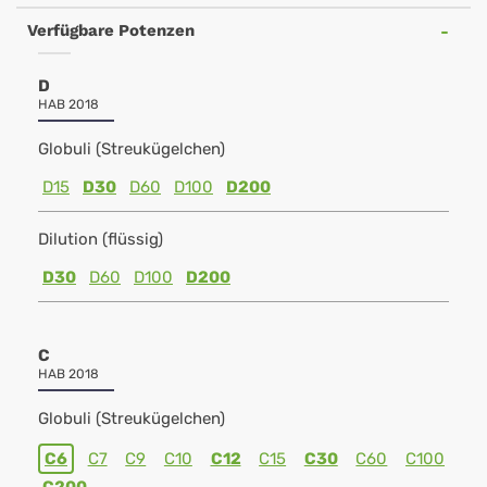
Verfügbare Potenzen
D
HAB 2018
Globuli (Streukügelchen)
D15
D30
D60
D100
D200
Dilution (flüssig)
D30
D60
D100
D200
C
HAB 2018
Globuli (Streukügelchen)
C6
C7
C9
C10
C12
C15
C30
C60
C100