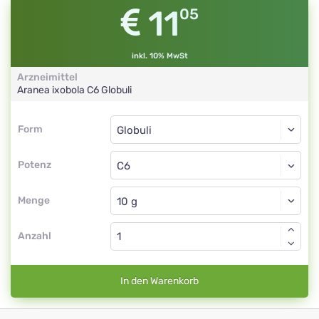
11
05
inkl. 10% MwSt
Arzneimittel
Aranea ixobola
C6
Globuli
Form
Form
Globuli
Potenz
C6
Globuli
Menge
Anzahl
In den Warenkorb