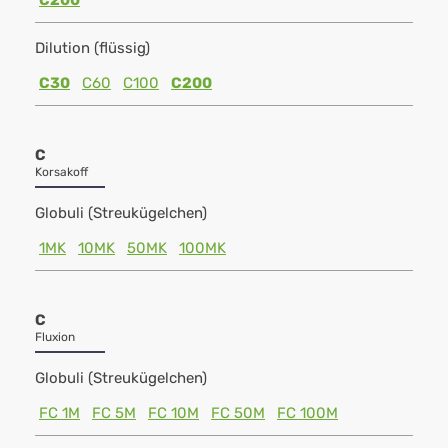
C200
Dilution (flüssig)
C30
C60
C100
C200
C
Korsakoff
Globuli (Streukügelchen)
1MK
10MK
50MK
100MK
C
Fluxion
Globuli (Streukügelchen)
FC 1M
FC 5M
FC 10M
FC 50M
FC 100M