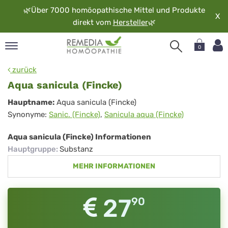
🌿
Über 7000 homöopathische Mittel und Produkte
X
direkt vom
Hersteller
🌿
0
pand
zurück
rache
Aqua sanicula (Fincke)
pand
Aqua
Hauptname:
Aqua sanicula (Fincke)
op
Synonyme:
Sanic. (Fincke)
,
Sanicula aqua (Fincke)
sanicula
pand
möopathie
(Fincke)
Aqua sanicula (Fincke) Informationen
Hauptgruppe
:
Substanz
MEHR INFORMATIONEN
pand
rvice
pand
27
90
er
media