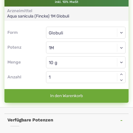
inkl. 10% MwSt
Arzneimittel
Aqua sanicula (Fincke)
1M
Globuli
Form
Form
Globuli
Potenz
1M
Globuli
Menge
Anzahl
In den Warenkorb
Verfügbare Potenzen