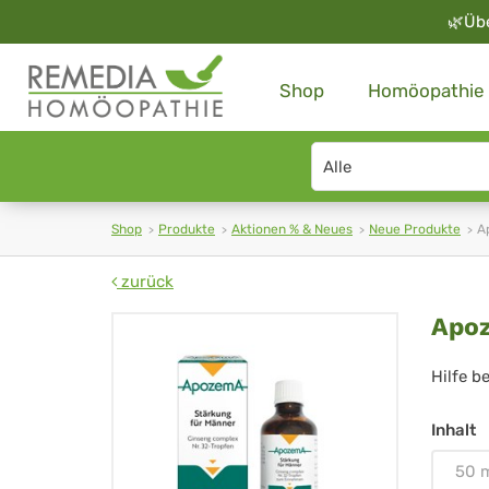
🌿
Üb
Shop
Homöopathie
Search
type
Shop
Produkte
Aktionen % & Neues
Neue Produkte
A
zurück
Ap
Apoz
Nr.
Hilfe b
32
Inhalt
Tro
50 