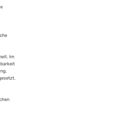
de
äche
eit. Im
barkeit
ung.
esetzt.
ichen