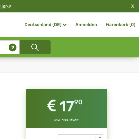
X
ller
🌿
Anmelden
Warenkorb (
0
)
Deutschland (DE)
17
90
inkl. 10% MwSt