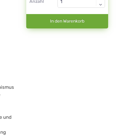
Anzahl
In den Warenkorb
nismus
e
e und
ung