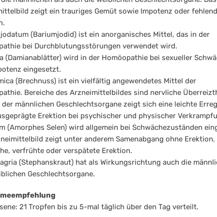
ittelbild zeigt ein trauriges Gemüt sowie Impotenz oder fehlen
n.
jodatum (Bariumjodid) ist ein anorganisches Mittel, das in der
athie bei Durchblutungsstörungen verwendet wird.
 (Damianablätter) wird in der Homöopathie bei sexueller Schw
otenz eingesetzt.
ica (Brechnuss) ist ein vielfältig angewendetes Mittel der
thie. Bereiche des Arzneimittelbildes sind nervliche Überreizth
 der männlichen Geschlechtsorgane zeigt sich eine leichte Erreg
sgeprägte Erektion bei psychischer und physischer Verkrampf
m (Amorphes Selen) wird allgemein bei Schwächezuständen eing
neimittelbild zeigt unter anderem Samenabgang ohne Erektion,
e, verfrühte oder verspätete Erektion.
agria (Stephanskraut) hat als Wirkungsrichtung auch die männl
blichen Geschlechtsorgane.
hmeempfehlung
ene: 21 Tropfen bis zu 5-mal täglich über den Tag verteilt.