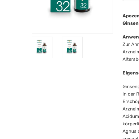
Stä
Ma
Apozem
Ginsen
Anwen
Zur An
Arzneim
Alters
Eigens
Ginseng
in der 
Erschöp
Arzneim
Acidum 
körperl
Agnus c
sowohl 