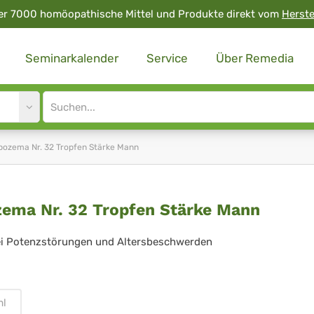
er 7000 homöopathische Mittel und Produkte direkt vom
Herste
Seminarkalender
Service
Über Remedia
Site
search
input
pozema Nr. 32 Tropfen Stärke Mann
ozema
ema Nr. 32 Tropfen Stärke Mann
ei Potenzstörungen und Altersbeschwerden
pfen
ml