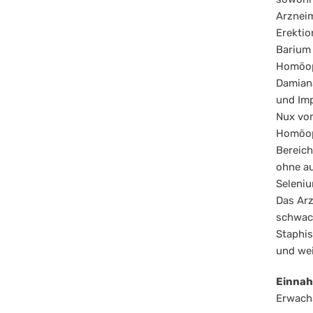
Arzneim
Erektio
Barium 
Homöop
Damiana
und Imp
Nux vom
Homöopa
Bereich
ohne au
Seleniu
Das Arz
schwach
Staphis
und wei
Einna
Erwachs