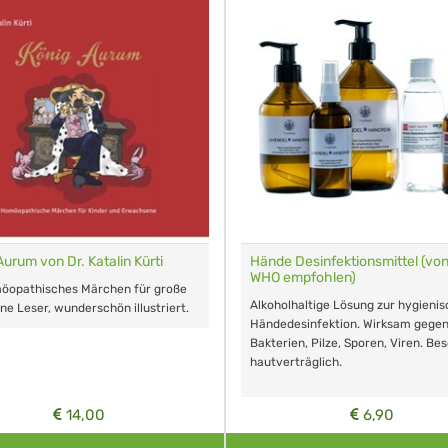
Aurum von Dr. Katalin Kürti
Hände Desinfektionsmittel (von
WHO empfohlen)
möopathisches Märchen für große
Alkoholhaltige Lösung zur hygieni
ine Leser, wunderschön illustriert.
Händedesinfektion. Wirksam gege
Bakterien, Pilze, Sporen, Viren. Be
hautverträglich.
14,00
6,90