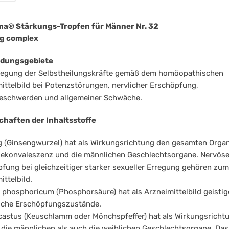
rke
nn
a® Stärkungs-Tropfen für Männer Nr. 32
g complex
dungsgebiete
regung der Selbstheilungskräfte gemäß dem homöopathischen
ittelbild bei Potenzstörungen, nervlicher Erschöpfung,
beschwerden und allgemeiner Schwäche.
chaften der Inhaltsstoffe
 (Ginsengwurzel) hat als Wirkungsrichtung den gesamten Orga
Rekonvaleszenz und die männlichen Geschlechtsorgane. Nervös
fung bei gleichzeitiger starker sexueller Erregung gehören zum
ittelbild.
phosphoricum (Phosphorsäure) hat als Arzneimittelbild geistig
iche Erschöpfungszustände.
astus (Keuschlamm oder Mönchspfeffer) hat als Wirkungsricht
die männlichen als auch die weiblichen Geschlechtsorgane. Das