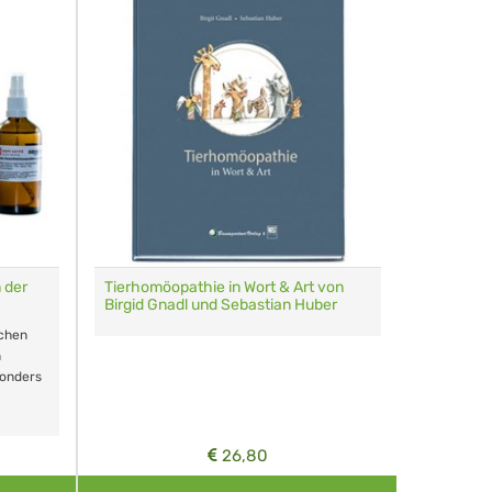
 der
Tierhomöopathie in Wort & Art von
Multi-Etu
Birgid Gnadl und Sebastian Huber
Homöopath
schen
60 Globul
n
sonders
Farben
26,80