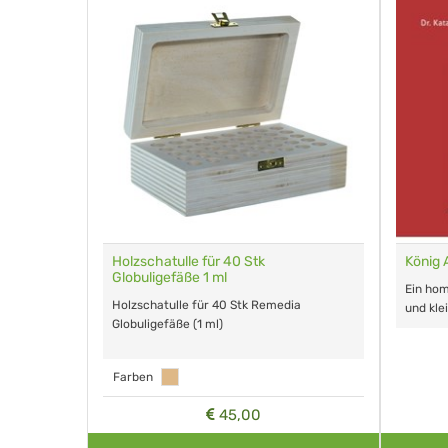
gefäße 1 g
Holzschatulle für 40 Stk
König 
Globuligefäße 1 ml
lours für
Ein ho
Holzschatulle für 40 Stk Remedia
und kle
Globuligefäße (1 ml)
Farben
45,00