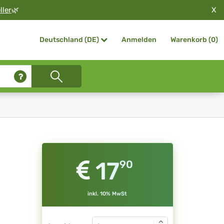
X
ller
🌿
Anmelden
Warenkorb (
0
)
Deutschland (DE)
17
90
inkl. 10% MwSt