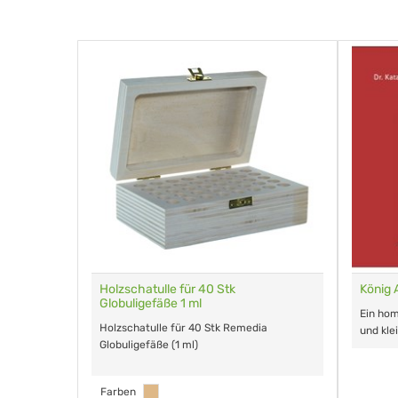
gefäße 1 g
Holzschatulle für 40 Stk
König 
Globuligefäße 1 ml
lours für
Ein ho
Holzschatulle für 40 Stk Remedia
und kle
Globuligefäße (1 ml)
Farben