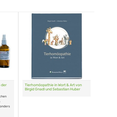
 der
Tierhomöopathie in Wort & Art von
Multi-Etu
Birgid Gnadl und Sebastian Huber
Homöopath
schen
60 Globul
n
sonders
Farben