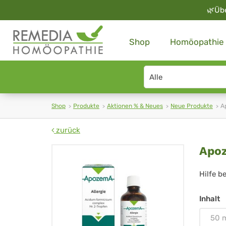
🌿
Üb
Shop
Homöopathie
Search
type
Shop
Produkte
Aktionen % & Neues
Neue Produkte
A
zurück
Ap
Apoz
Nr.
Hilfe be
2
Inhalt
Tro
50 