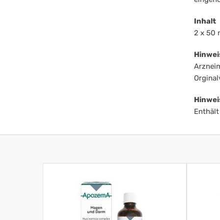
Inhalt
2 x 50
Hinwei
Arzneim
Orginal
Hinwei
Enthält