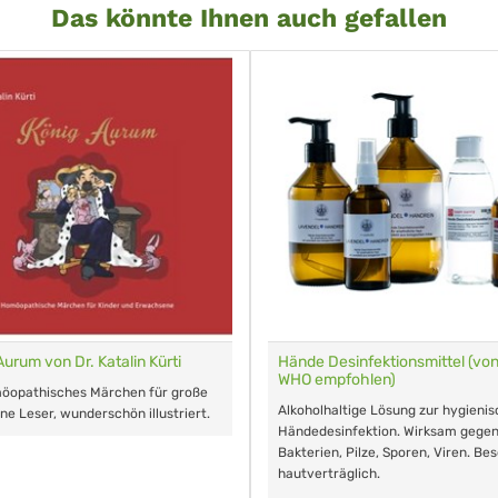
Das könnte Ihnen auch gefallen
Aurum von Dr. Katalin Kürti
Hände Desinfektionsmittel (von
WHO empfohlen)
möopathisches Märchen für große
Alkoholhaltige Lösung zur hygieni
ine Leser, wunderschön illustriert.
Händedesinfektion. Wirksam gege
Bakterien, Pilze, Sporen, Viren. Be
hautverträglich.