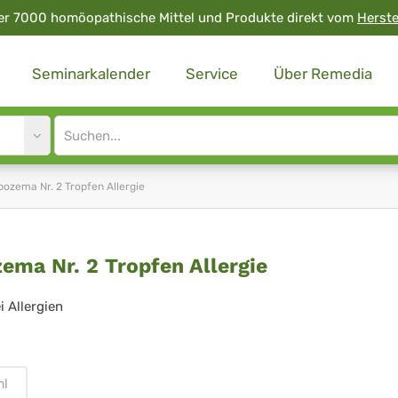
er 7000 homöopathische Mittel und Produkte direkt vom
Herste
Seminarkalender
Service
Über Remedia
Site
search
input
pozema Nr. 2 Tropfen Allergie
ozema
ema Nr. 2 Tropfen Allergie
i Allergien
pfen
ml