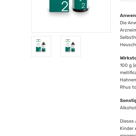
All
Anwen
Die An
Arzneim
Selbsth
Heuschn
Wirkst
100 g (
mellifi
Hahnema
Rhus to
Sonsti
Alkohol
Dieses 
Kinder 
eingen