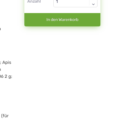
Anzahl
In den Warenkorb
n
; Apis
m
6 2 g;
 (für