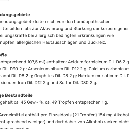
ergie
dungsgebiete
wendungsgebiete leiten sich von den homöopathischen
ittelbildern ab: Zur Aktivierung und Stärkung der körpereigene
eilungskräfte bei allergisch bedingten Erkrankungen wie
upfen, allergischen Hautausschlägen und Juckreiz.
offe
entsprechend 107,5 ml) enthalten: Acidum formicicum Dil. D6 2 g
ca Dil. D30 2 g; Arsenicum album Dil. D12 2 g; Calcium carbonicu
nni Dil. D8 2 g; Graphites Dil. D8 2 g; Natrium muriaticum Dil. D
xicodendron Dil. D12 2 g und Sulfur Dil. D30 2 g.
ge Bestandteile
gehalt ca. 43 Gew.- %, ca. 49 Tropfen entsprechen 1 g.
Arzneimittel enthält pro Einzeldosis (21 Tropfen) 184 mg Alkohol
entsprechend weniger) und darf daher von Alkoholkranken nicht
ommen werden.