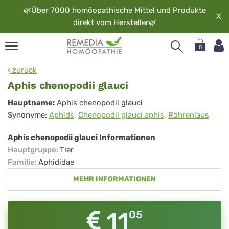
🌿
Über 7000 homöopathische Mittel und Produkte
X
direkt vom
Hersteller
🌿
0
pand
zurück
rache
Aphis chenopodii glauci
pand
Aphis
Hauptname:
Aphis chenopodii glauci
op
Synonyme:
Aphids
,
Chenopodii glauci aphis
,
Röhrenlaus
chenopodii
pand
möopathie
glauci
Aphis chenopodii glauci Informationen
Hauptgruppe
:
Tier
Familie
:
Aphididae
pand
MEHR INFORMATIONEN
rvice
pand
er
11
05
media