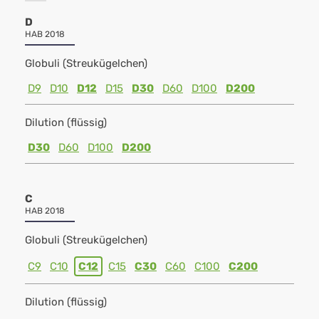
D
HAB 2018
Globuli (Streukügelchen)
D9
D10
D12
D15
D30
D60
D100
D200
Dilution (flüssig)
D30
D60
D100
D200
C
HAB 2018
Globuli (Streukügelchen)
C9
C10
C12
C15
C30
C60
C100
C200
Dilution (flüssig)