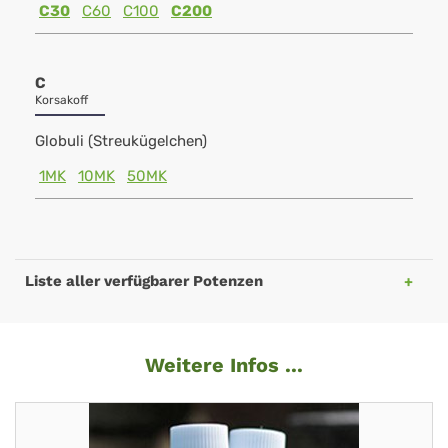
C30
C60
C100
C200
C
Korsakoff
Globuli (Streukügelchen)
1MK
10MK
50MK
Liste aller verfügbarer Potenzen
Weitere Infos ...