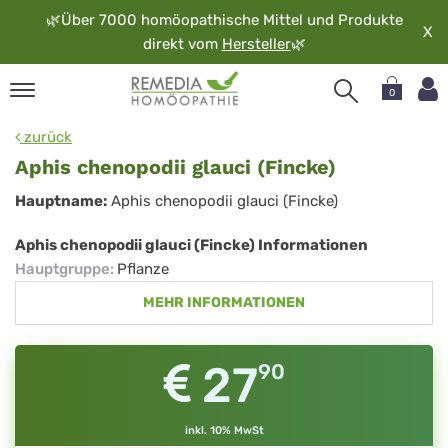
🌿
Über 7000 homöopathische Mittel und Produkte
X
direkt vom
Hersteller
🌿
0
pand
zurück
rache
Aphis chenopodii glauci (Fincke)
pand
Aphis
Hauptname:
Aphis chenopodii glauci (Fincke)
op
chenopodii
pand
Aphis chenopodii glauci (Fincke) Informationen
möopathie
glauci
Hauptgruppe
:
Pflanze
(Fincke)
MEHR INFORMATIONEN
pand
rvice
27
90
pand
er
media
inkl. 10% MwSt