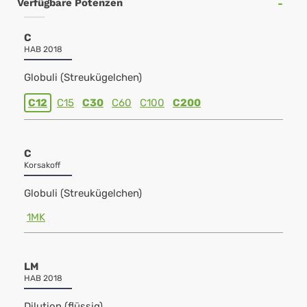
Verfügbare Potenzen
C
HAB 2018
Globuli (Streukügelchen)
C12
C15
C30
C60
C100
C200
C
Korsakoff
Globuli (Streukügelchen)
1MK
LM
HAB 2018
Dilution (flüssig)