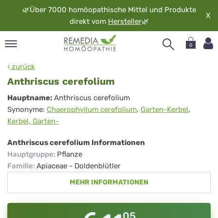
🌿
Über 7000 homöopathische Mittel und Produkte
X
direkt vom
Hersteller
🌿
0
pand
zurück
rache
Anthriscus cerefolium
pand
Anthriscus
Hauptname:
Anthriscus cerefolium
op
Synonyme:
Chaerophyllum cerefolium
,
Garten-Kerbel
,
cerefolium
pand
Kerbel, Garten-
möopathie
Anthriscus cerefolium Informationen
Hauptgruppe
:
Pflanze
pand
Familie
:
Apiaceae - Doldenblütler
rvice
MEHR INFORMATIONEN
pand
er
media
05