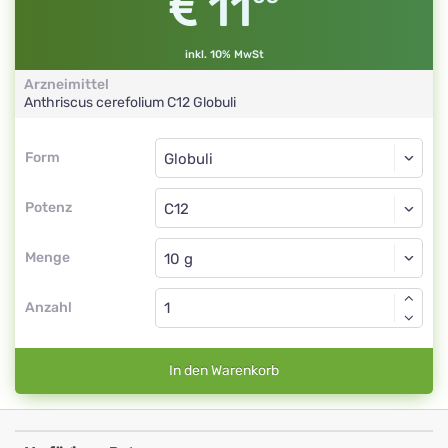
11
inkl. 10% MwSt
Arzneimittel
Anthriscus cerefolium
C12
Globuli
Form
Form
Globuli
Potenz
C12
Globuli
Menge
Anzahl
In den Warenkorb