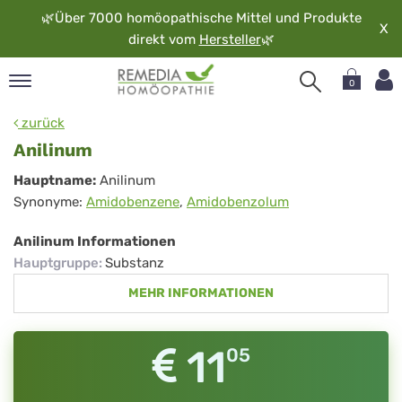
🌿
Über 7000 homöopathische Mittel und Produkte
X
direkt vom
Hersteller
🌿
0
pand
zurück
rache
Anilinum
pand
Anilinum
Hauptname:
Anilinum
op
Synonyme:
Amidobenzene
,
Amidobenzolum
pand
möopathie
Anilinum Informationen
Hauptgruppe
:
Substanz
MEHR INFORMATIONEN
pand
rvice
pand
11
05
er
media