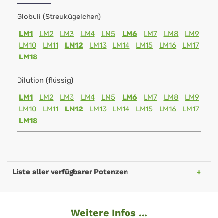
Globuli (Streukügelchen)
LM1
LM2
LM3
LM4
LM5
LM6
LM7
LM8
LM9
LM10
LM11
LM12
LM13
LM14
LM15
LM16
LM17
LM18
Dilution (flüssig)
LM1
LM2
LM3
LM4
LM5
LM6
LM7
LM8
LM9
LM10
LM11
LM12
LM13
LM14
LM15
LM16
LM17
LM18
Liste aller verfügbarer Potenzen
Weitere Infos ...