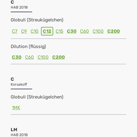
C
HAB 2018
Globuli (Streukügelchen)
C7
C9
C10
C12
C15
C30
C60
C100
C200
Dilution (flüssig)
C30
C60
C100
C200
C
Korsakoff
Globuli (Streukügelchen)
1MK
LM
HAB 2018