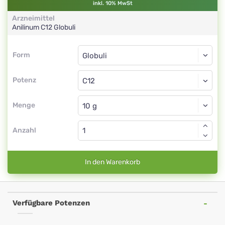
inkl. 10% MwSt
Arzneimittel
Anilinum
C12
Globuli
Form
Form
Globuli
Potenz
C12
Globuli
Menge
Anzahl
In den Warenkorb
Verfügbare Potenzen