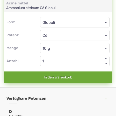
Arzneimittel
Ammonium citricum
C6
Globuli
Form
Form
Globuli
Potenz
C6
Globuli
Menge
Anzahl
In den Warenkorb
Verfügbare Potenzen
D