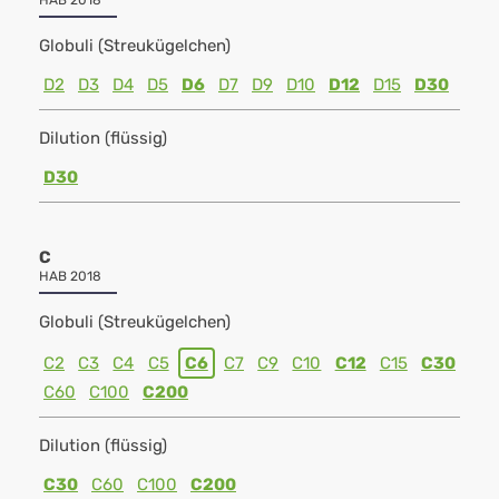
HAB 2018
Globuli (Streukügelchen)
D2
D3
D4
D5
D6
D7
D9
D10
D12
D15
D30
Dilution (flüssig)
D30
C
HAB 2018
Globuli (Streukügelchen)
C2
C3
C4
C5
C6
C7
C9
C10
C12
C15
C30
C60
C100
C200
Dilution (flüssig)
C30
C60
C100
C200