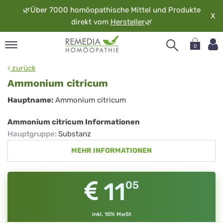
🌿
Über 7000 homöopathische Mittel und Produkte
X
direkt vom
Hersteller
🌿
0
pand
zurück
rache
Ammonium citricum
pand
Ammonium
Hauptname:
Ammonium citricum
op
citricum
pand
Ammonium citricum Informationen
möopathie
Hauptgruppe
:
Substanz
MEHR INFORMATIONEN
pand
rvice
11
05
pand
er
media
inkl. 10% MwSt