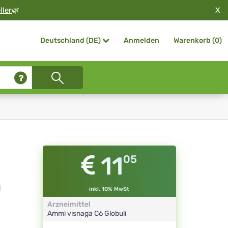
X
ller
🌿
Anmelden
Warenkorb (
0
)
Deutschland (DE)
11
05
i
inkl. 10% MwSt
Arzneimittel
Ammi visnaga
C6
Globuli