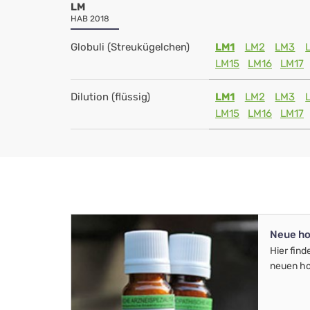
LM
HAB 2018
Globuli (Streukügelchen)
LM1
LM2
LM3
LM15
LM16
LM17
Dilution (flüssig)
LM1
LM2
LM3
LM15
LM16
LM17
Neue ho
Hier find
neuen ho