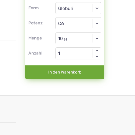
Form
Form
Globuli
Potenz
C6
Globuli
Menge
Anzahl
In den Warenkorb