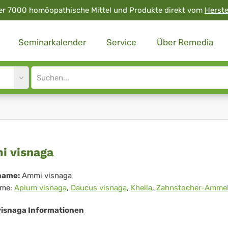
er 7000 homöopathische Mittel und Produkte direkt vom
Herste
Seminarkalender
Service
Über Remedia
Site
search
input
mi
 visnaga
naga
name:
Ammi visnaga
me:
Apium visnaga
,
Daucus visnaga
,
Khella
,
Zahnstocher-Amme
isnaga Informationen