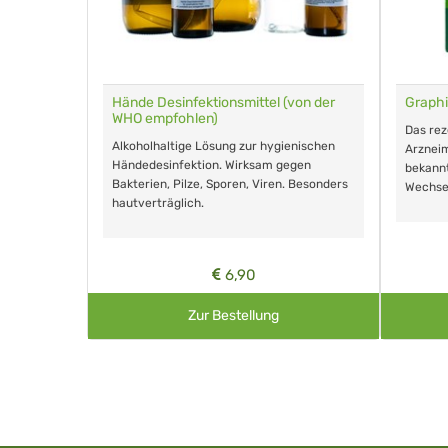
für Tiere
Hände Desinfektionsmittel (von der
Graphi
WHO empfohlen)
m Eingeben.
Das re
Alkoholhaltige Lösung zur hygienischen
Arzneim
Händedesinfektion. Wirksam gegen
nd ohne
bekann
Bakterien, Pilze, Sporen, Viren. Besonders
Wechse
hautverträglich.
6,90
Zur Bestellung