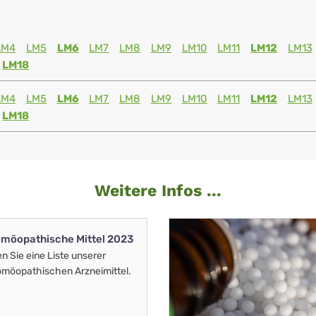
LM4
LM5
LM6
LM7
LM8
LM9
LM10
LM11
LM12
LM13
LM18
LM4
LM5
LM6
LM7
LM8
LM9
LM10
LM11
LM12
LM13
LM18
Weitere Infos ...
möopathische Mittel 2023
en Sie eine Liste unserer
möopathischen Arzneimittel.