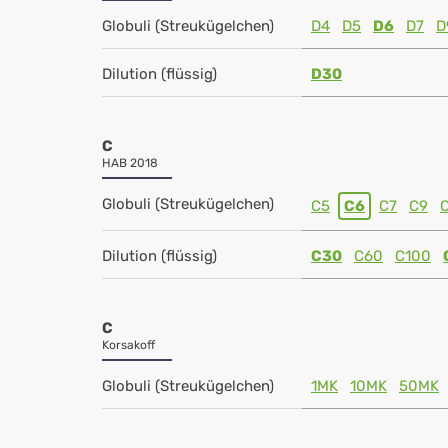
Globuli (Streukügelchen)
D4
D5
D6
D7
D
Dilution (flüssig)
D30
C
HAB 2018
Globuli (Streukügelchen)
C5
C6
C7
C9
Dilution (flüssig)
C30
C60
C100
C
Korsakoff
Globuli (Streukügelchen)
1MK
10MK
50MK