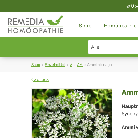
🌿
Üb
Shop
Homöopathie
Search
type
Shop
Einzelmittel
A
AM
Ammi visnaga
zurück
Am
Ammi
vis
Haupt
Synony
Ammi v