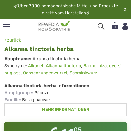
🌿
Über 7000 homöopathische Mittel und Produkte
X
direkt vom
Hersteller
🌿
0
pand
zurück
rache
Alkanna tinctoria herba
pand
Alkanna
Hauptname:
Alkanna tinctoria herba
op
Synonyme:
Alkanet
,
Alkanna tinctoria
,
Baphorhiza
,
dyers'
tinctoria
pand
bugloss
,
Ochsenzungenwurzel
,
Schminkwurz
möopathie
herba
Alkanna tinctoria herba Informationen
Hauptgruppe
:
Pflanze
pand
Familie
:
Boraginaceae
rvice
MEHR INFORMATIONEN
pand
er
media
05