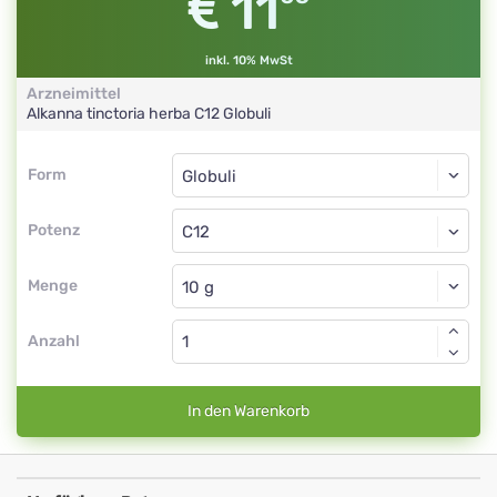
11
inkl. 10% MwSt
Arzneimittel
Alkanna tinctoria herba
C12
Globuli
Form
Form
Globuli
Potenz
C12
Globuli
Menge
Anzahl
In den Warenkorb