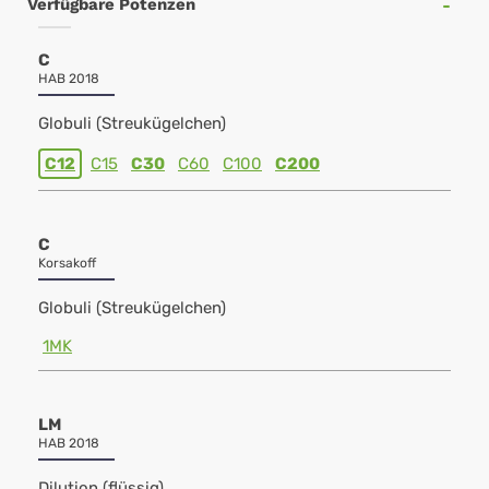
Verfügbare Potenzen
C
HAB 2018
Globuli (Streukügelchen)
C12
C15
C30
C60
C100
C200
C
Korsakoff
Globuli (Streukügelchen)
1MK
LM
HAB 2018
Dilution (flüssig)