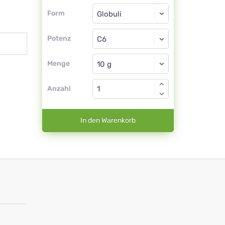
Form
Form
Globuli
Potenz
C6
Globuli
Menge
Anzahl
In den Warenkorb