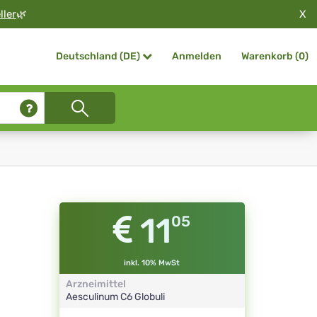
X
ller
🌿
Anmelden
Warenkorb (
0
)
Deutschland (DE)
11
05
inkl. 10% MwSt
Arzneimittel
Aesculinum
C6
Globuli