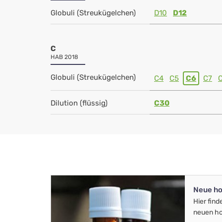
Globuli (Streukügelchen)
D10
D12
C
HAB 2018
Globuli (Streukügelchen)
C4
C5
C6
C7
Dilution (flüssig)
C30
Neue ho
Hier find
neuen ho