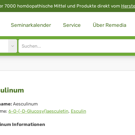
er 7000 homöopathische Mittel und Produkte direkt vom
Herste
Seminarkalender
Service
Über Remedia
Site
search
input
sculinum
ulinum
name:
Aesculinum
me:
6-O-(-D-Glucosyl)aesculetin
,
Esculin
inum Informationen