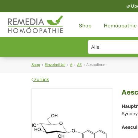
🌿
Üb
Shop
Homöopathie
Search
type
Shop
Einzelmittel
A
AE
Aesculinum
zurück
Ae
Aesc
Haupt
Synony
Aescul