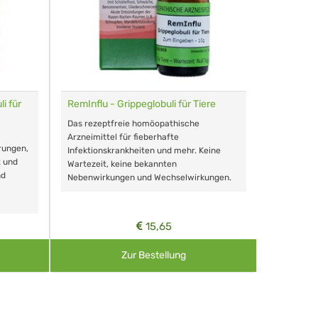
i für
RemInflu - Grippeglobuli für Tiere
Dr. Haus
sensitiv
Das rezeptfreie homöopathische
Schonende
Arzneimittel für fieberhafte
rungen,
Zähnen, au
Infektionskrankheiten und mehr. Keine
t und
Wartezeit, keine bekannten
nd
Nebenwirkungen und Wechselwirkungen.
15,65
Zur Bestellung