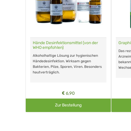
für Tiere
Hände Desinfektionsmittel (von der
Graphi
WHO empfohlen)
m Eingeben.
Das re
Alkoholhaltige Lösung zur hygienischen
Arzneim
Händedesinfektion. Wirksam gegen
nd ohne
bekann
Bakterien, Pilze, Sporen, Viren. Besonders
Wechse
hautverträglich.
6,90
Zur Bestellung