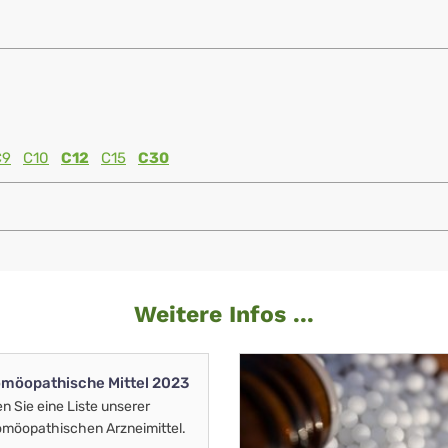
C9
C10
C12
C15
C30
Weitere Infos ...
möopathische Mittel 2023
en Sie eine Liste unserer
möopathischen Arzneimittel.