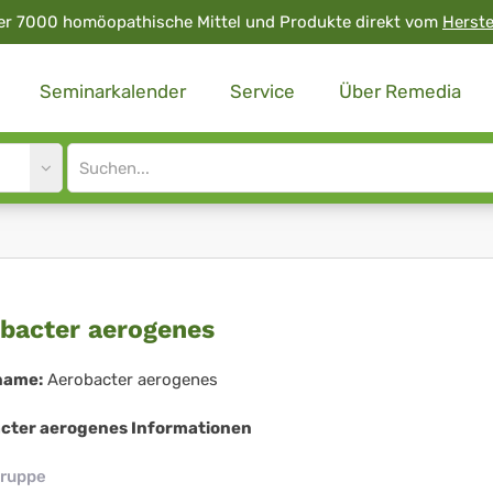
er 7000 homöopathische Mittel und Produkte direkt vom
Herste
Seminarkalender
Service
Über Remedia
Site
search
input
obacter
bacter aerogenes
rogenes
name:
Aerobacter aerogenes
cter aerogenes Informationen
ruppe