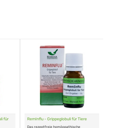
i für
RemInflu - Grippeglobuli für Tiere
Dr. Haus
sensitiv
Das rezeptfreie homöopathische