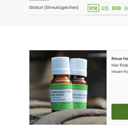
Globuli (Streukügelchen)
D12
D15
D30
D
Neue ho
Hier find
neuen ho