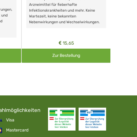
Schonende
Arzneimittel für fieberhafte
rungen,
Zähnen, au
Infektionskrankheiten und mehr. Keine
t und
Wartezeit, keine bekannten
nd
Nebenwirkungen und Wechselwirkungen.
15,65
Zur Bestellung
ahlmöglichkeiten
Visa
Mastercard