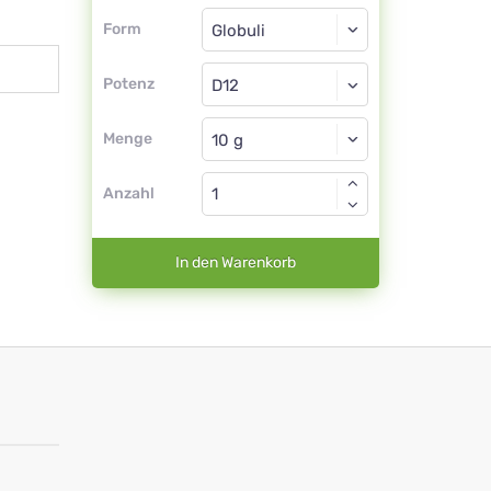
Form
Form
Globuli
Potenz
D12
Globuli
Menge
Anzahl
In den Warenkorb