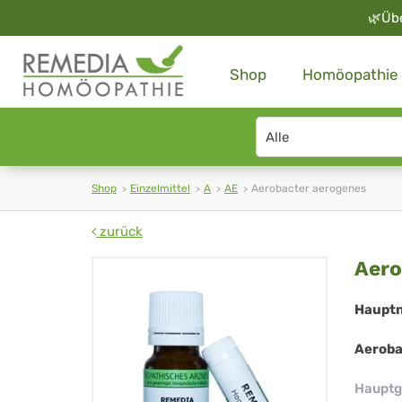
🌿
Üb
Shop
Homöopathie
Search
type
Shop
Einzelmittel
A
AE
Aerobacter aerogenes
zurück
Aer
Aero
ae
Haupt
Aeroba
Hauptg