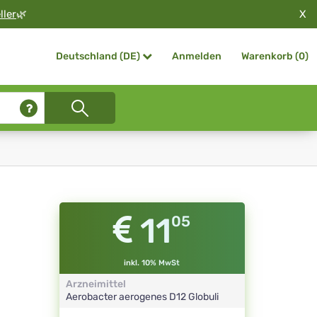
X
ller
🌿
Anmelden
Warenkorb (
0
)
Deutschland (DE)
11
05
inkl. 10% MwSt
Arzneimittel
Aerobacter aerogenes
D12
Globuli