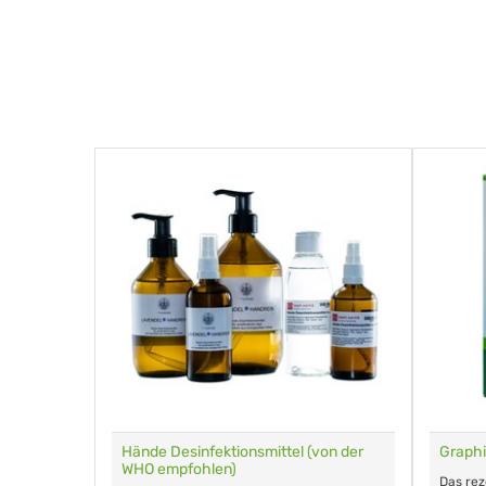
für Tiere
Hände Desinfektionsmittel (von der
Graphi
WHO empfohlen)
m Eingeben.
Das re