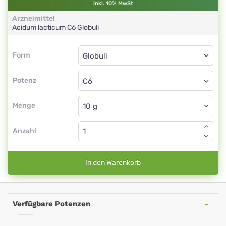
inkl. 10% MwSt
Arzneimittel
Acidum lacticum
C6
Globuli
Form
Form
Globuli
Potenz
C6
Globuli
Menge
Anzahl
In den Warenkorb
Verfügbare Potenzen