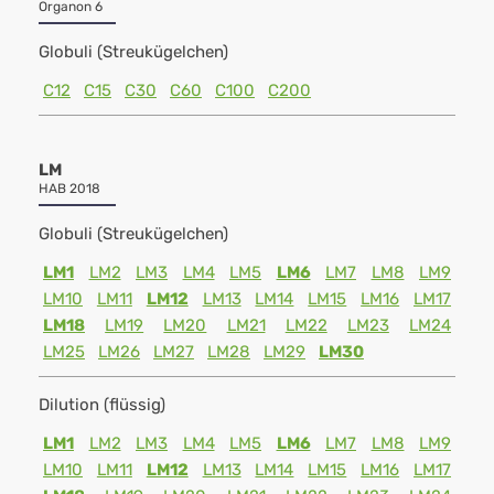
Organon 6
Globuli (Streukügelchen)
C12
C15
C30
C60
C100
C200
LM
HAB 2018
Globuli (Streukügelchen)
LM1
LM2
LM3
LM4
LM5
LM6
LM7
LM8
LM9
LM10
LM11
LM12
LM13
LM14
LM15
LM16
LM17
LM18
LM19
LM20
LM21
LM22
LM23
LM24
LM25
LM26
LM27
LM28
LM29
LM30
Dilution (flüssig)
LM1
LM2
LM3
LM4
LM5
LM6
LM7
LM8
LM9
LM10
LM11
LM12
LM13
LM14
LM15
LM16
LM17