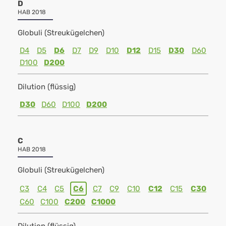
D
HAB 2018
Globuli (Streukügelchen)
D4
D5
D6
D7
D9
D10
D12
D15
D30
D60
D100
D200
Dilution (flüssig)
D30
D60
D100
D200
C
HAB 2018
Globuli (Streukügelchen)
C3
C4
C5
C6
C7
C9
C10
C12
C15
C30
C60
C100
C200
C1000