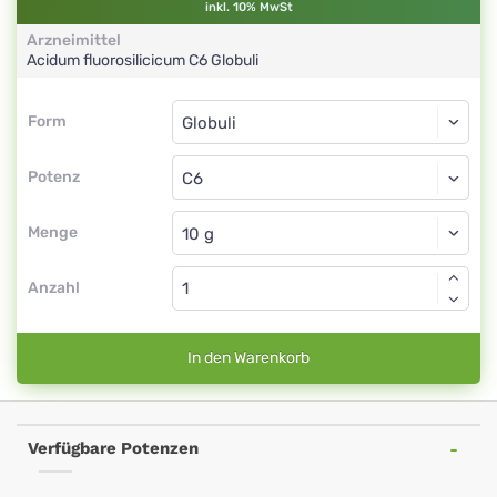
inkl. 10% MwSt
Arzneimittel
Acidum fluorosilicicum
C6
Globuli
Form
Form
Globuli
Potenz
C6
Globuli
Menge
Anzahl
In den Warenkorb
Verfügbare Potenzen