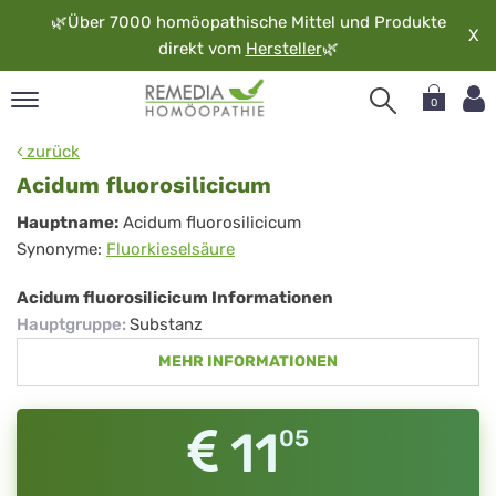
🌿
Über 7000 homöopathische Mittel und Produkte
X
direkt vom
Hersteller
🌿
0
pand
zurück
rache
Acidum fluorosilicicum
pand
Acidum
Hauptname:
Acidum fluorosilicicum
op
Synonyme:
Fluorkieselsäure
fluorosilicicum
pand
möopathie
Acidum fluorosilicicum Informationen
Hauptgruppe
:
Substanz
MEHR INFORMATIONEN
pand
rvice
pand
11
05
er
media