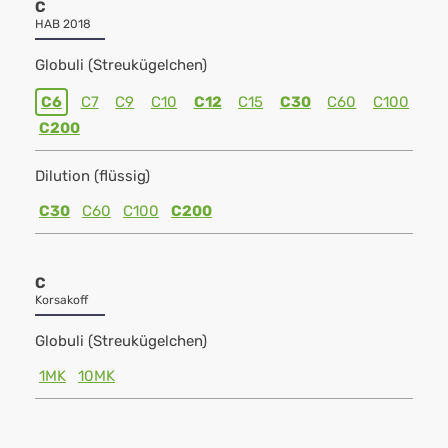
C
HAB 2018
Globuli (Streukügelchen)
C6
C7
C9
C10
C12
C15
C30
C60
C100
C200
Dilution (flüssig)
C30
C60
C100
C200
C
Korsakoff
Globuli (Streukügelchen)
1MK
10MK