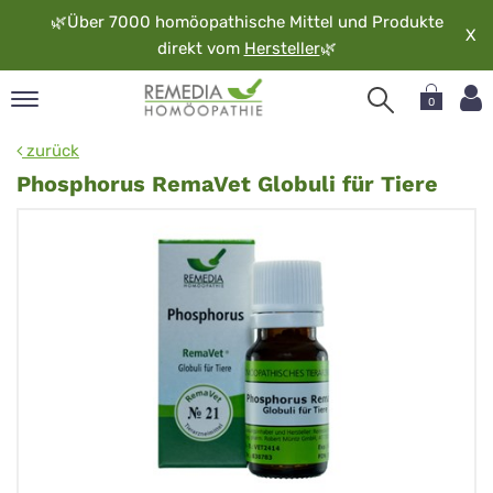
🌿
Über 7000 homöopathische Mittel und Produkte
X
direkt vom
Hersteller
🌿
0
pand
zurück
rache
Phosphorus RemaVet Globuli für Tiere
pand
op
pand
möopathie
pand
rvice
pand
er
media