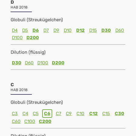
D
HAB 2018
Globuli (Streukügelchen)
D4
D5
D6
D7
D9
D10
D12
D15
D30
D60
D100
D200
Dilution (flüssig)
D30
D60
D100
D200
C
HAB 2018
Globuli (Streukügelchen)
C3
C4
C5
C6
C7
C9
C10
C12
C15
C30
C60
C100
C200