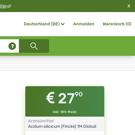
X
ller
🌿
Anmelden
Warenkorb (
0
)
Deutschland (DE)
27
90
inkl. 10% MwSt
Arzneimittel
Acidum silicicum (Fincke)
1M
Globuli