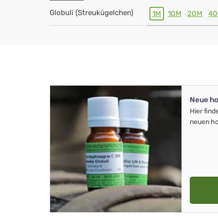
Globuli (Streukügelchen)
1M
10M
20M
4
Neue ho
Hier find
neuen ho