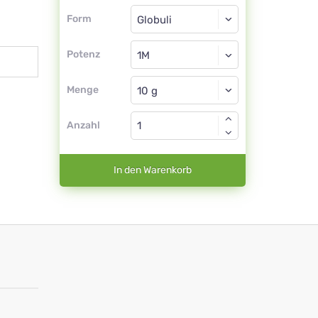
Form
Form
Globuli
Potenz
1M
Globuli
Menge
Anzahl
In den Warenkorb