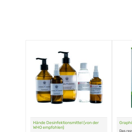
für Tiere
Hände Desinfektionsmittel (von der
Graphi
WHO empfohlen)
m Eingeben.
Das re