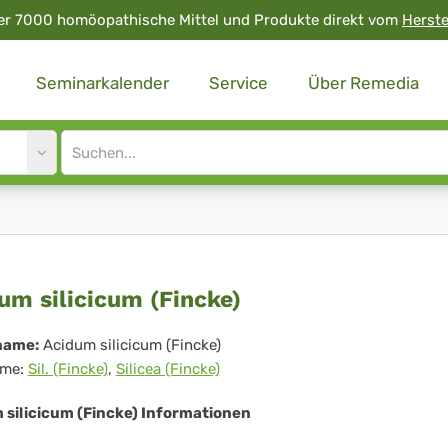
er 7000 homöopathische Mittel und Produkte direkt vom
Herste
Seminarkalender
Service
Über Remedia
Site
search
input
idum
um silicicum (Fincke)
icicum
name:
Acidum silicicum (Fincke)
me:
Sil. (Fincke)
,
Silicea (Fincke)
ncke)
 silicicum (Fincke) Informationen