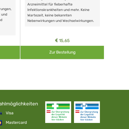
Schonende
Arzneimittel für fieberhafte
rungen,
Zähnen, au
Infektionskrankheiten und mehr. Keine
t und
Wartezeit, keine bekannten
nd
Nebenwirkungen und Wechselwirkungen.
15,65
Zur Bestellung
ahlmöglichkeiten
Visa
Mastercard