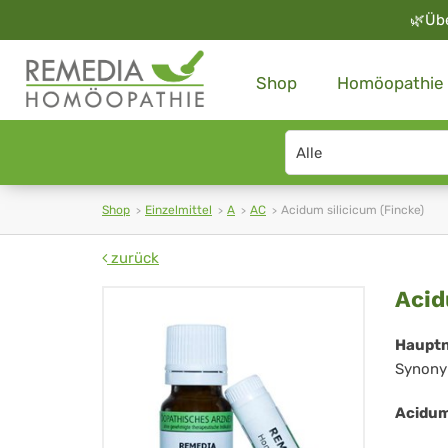
🌿
Üb
Shop
Homöopathie
Search
type
Shop
Einzelmittel
A
AC
Acidum silicicum (Fincke)
zurück
Ac
Acid
sil
Haupt
Synony
(Fi
Acidum