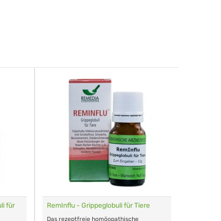
i für
RemInflu - Grippeglobuli für Tiere
Dr. Haus
sensitiv
Das rezeptfreie homöopathische