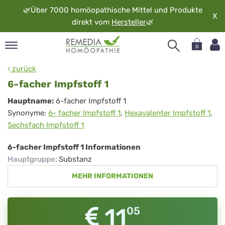
🌿
Über 7000 homöopathische Mittel und Produkte
X
direkt vom
Hersteller
🌿
0
pand
zurück
rache
6-facher Impfstoff 1
pand
6-
Hauptname:
6-facher Impfstoff 1
op
Synonyme:
6- facher Impfstoff 1
,
Hexavalenter Impfstoff 1
,
facher
pand
Sechsfach Impfstoff 1
möopathie
Impfstoff
1
6-facher Impfstoff 1 Informationen
Hauptgruppe
:
Substanz
pand
MEHR INFORMATIONEN
rvice
pand
er
11
05
media