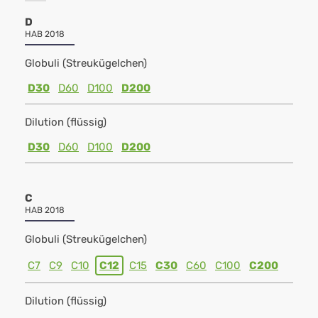
D
HAB 2018
Globuli (Streukügelchen)
D30
D60
D100
D200
Dilution (flüssig)
D30
D60
D100
D200
C
HAB 2018
Globuli (Streukügelchen)
C7
C9
C10
C12
C15
C30
C60
C100
C200
Dilution (flüssig)