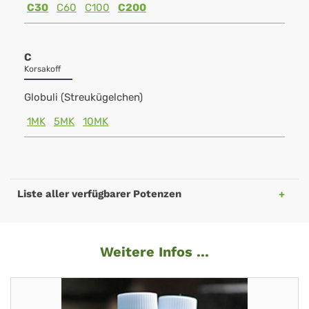
C30
C60
C100
C200
C
Korsakoff
Globuli (Streukügelchen)
1MK
5MK
10MK
Liste aller verfügbarer Potenzen
Weitere Infos ...