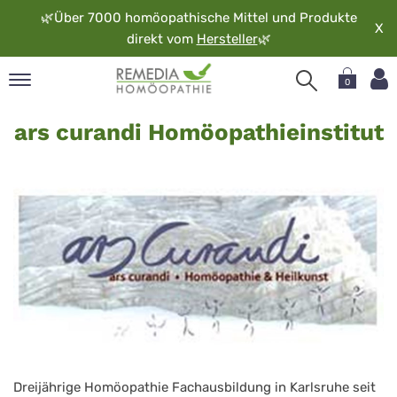
🌿
Über 7000 homöopathische Mittel und Produkte
X
direkt vom
Hersteller
🌿
0
ars
pand
ars curandi Homöopathieinstitut
curandi
rache
pand
op
pand
möopathie
pand
rvice
pand
er
media
Dreijährige Homöopathie Fachausbildung in Karlsruhe seit