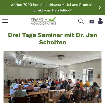
🌿
Über 7000 homöopathische Mittel und Produkte
X
direkt vom
Hersteller
🌿
0
Drei
pand
Drei Tage Seminar mit Dr. Jan
Tage
rache
Scholten
Seminar
pand
op
mit
pand
Jan
möopathie
Scholten
pand
rvice
pand
er
media