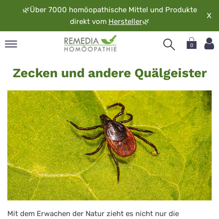
🌿
Über 7000 homöopathische Mittel und Produkte
X
direkt vom
Hersteller
🌿
0
Zecken
pand
Zecken und andere Quälgeister
rache
pand
op
pand
möopathie
pand
rvice
pand
er
media
Mit dem Erwachen der Natur zieht es nicht nur die